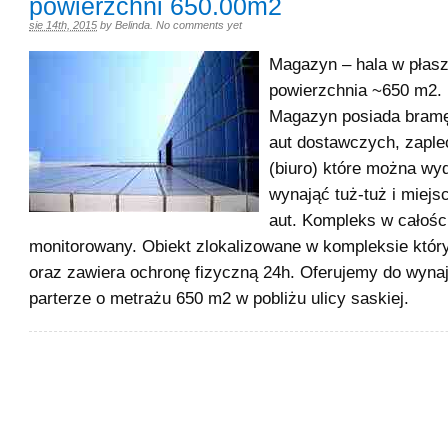
powierzchni 650.00m2
sie 14th, 2015
by
Belinda
.
No comments yet
Magazyn – hala w płas
powierzchnia ~650 m2.
Magazyn posiada bramę
aut dostawczych, zaple
(biuro) które można wyd
wynająć tuż-tuż i miejs
aut. Kompleks w całośc
monitorowany. Obiekt zlokalizowane w kompleksie który
oraz zawiera ochronę fizyczną 24h. Oferujemy do wyn
parterze o metrażu 650 m2 w pobliżu ulicy saskiej.