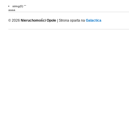
string(0) ""
aaaa
© 2026
Nieruchomości Opole
| Strona oparta na
Galactica