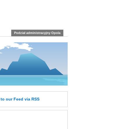
Podział administracyjny Opola
e
to our Feed
via RSS