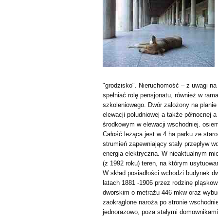
"grodzisko". Nieruchomość – z uwagi na
spełniać rolę pensjonatu, również w rama
szkoleniowego. Dwór założony na planie 
elewacji południowej a także północnej 
środkowym w elewacji wschodniej. osie
Całość leżąca jest w 4 ha parku ze star
strumień zapewniający stały przepływ wo
energia elektryczna. W nieaktualnym m
(z 1992 roku) teren, na którym usytuow
W skład posiadłości wchodzi budynek d
latach 1881 -1906 przez rodzinę pląskow
dworskim o metrażu 446 mkw oraz wybu
zaokrąglone naroża po stronie wschodni
jednorazowo, poza stałymi domownikami