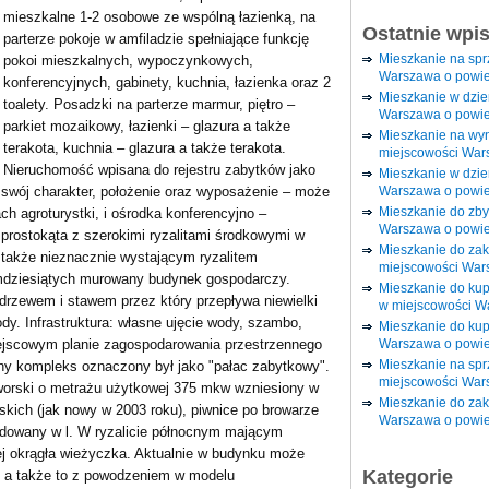
mieszkalne 1-2 osobowe ze wspólną łazienką, na
Ostatnie wpi
parterze pokoje w amfiladzie spełniające funkcję
Mieszkanie na sp
pokoi mieszkalnych, wypoczynkowych,
Warszawa o powie
konferencyjnych, gabinety, kuchnia, łazienka oraz 2
Mieszkanie w dzi
toalety. Posadzki na parterze marmur, piętro –
Warszawa o powie
parkiet mozaikowy, łazienki – glazura a także
Mieszkanie na wy
terakota, kuchnia – glazura a także terakota.
miejscowości War
Nieruchomość wpisana do rejestru zabytków jako
Mieszkanie w dzie
Warszawa o powie
 swój charakter, położenie oraz wyposażenie – może
Mieszkanie do zby
ch agroturystki, i ośrodka konferencyjno –
Warszawa o powie
prostokąta z szerokimi ryzalitami środkowymi w
Mieszkanie do za
a także nieznacznie wystającym ryzalitem
miejscowości War
mdziesiątych murowany budynek gospodarczy.
Mieszkanie do ku
odrzewem i stawem przez który przepływa niewielki
w miejscowości W
dy. Infrastruktura: własne ujęcie wody, szambo,
Mieszkanie do kup
Warszawa o powie
iejscowym planie zagospodarowania przestrzennego
Mieszkanie na spr
any kompleks oznaczony był jako "pałac zabytkowy".
miejscowości War
worski o metrażu użytkowej 375 mkw wzniesiony w
Mieszkanie do zak
skich (jak nowy w 2003 roku), piwnice po browarze
Warszawa o powie
dowany w l. W ryzalicie północnym mającym
ej okrągła wieżyczka. Aktualnie w budynku może
Kategorie
 a także to z powodzeniem w modelu