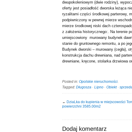
dwupokoleniowym (dwie rodziny), wypoc
oferty jest posiadłość dworska leżąca ni
ryzalitami części środkowej parterowy, m
podpiwniczony w pewnej mierze wschodn
mierze środkowej niski dach czterospad
z założenia historycznego:. Na terenie p
umiejscowiony murowany budynek dawne
stanie do gruntownego remontu, a po je
Budynek dworski – murowany (cegła), ot
konstrukcja dachu drewniana, nad parter
drewniane, kręcone, stolarka drzwiowa o
Posted in:
Opolskie nieruchomości
.
Tagged:
Długosza
·
Lipno
·
Obiekt
·
sprzed
←
DziaLka do kupienia w miejscowości Tor
powierzchni 3585.00m2
Dodaj komentarz