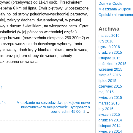
zywać (przebywać) od 11-14 osób. Przedmiotem
Domy w Opolu
espełna 6 km od lipna. Dwór piętrowy, w poszerzonej
Mieszkania w Opolu
ały hol od strony południowo-wschodniej parterowy,
Opolskie nieruchomo
iej, zakryty dachami dwuspadowymi, w pewnej
owy z dużym świetlikiem, na wieżyczce hełm. Cytat
Archiwa
osiadłości (w jej północno wschodniej części)
marzec 2016
go browaru (powierzchnia niespełna 250-300m2) w
luty 2016
go przeprowadzeniu do dowolnego wykorzystania.
styczeń 2016
ynkowany, dach kryty blachą stalową, ocynkowaną,
grudzień 2015
em oraz piętrem stropy drewniane, schody
listopad 2015
raz okienna drewniana.
październik 2015
wrzesień 2015
sierpień 2015
lipiec 2015
czerwiec 2015
aż
maj 2015
kwiecień 2015
uń o
Mieszkanie na sprzedaż dwu pokojowe nowe
marzec 2015
budownictwo w miejscowości Bydgoszcz o
luty 2015
powierzchni 45.00m2
→
styczeń 2015
grudzień 2014
listopad 2014
kwiecień 2014