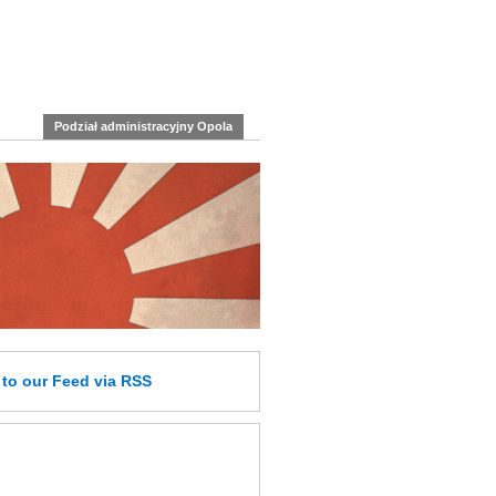
Podział administracyjny Opola
e
to our Feed
via RSS