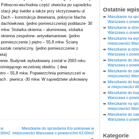
Północno-wschodnia część otwocka po sąsiedzku
Ostatnie wpi
stacji pkp świder a także przy skrzyżowaniu ul.
Mieszkanie na sp
Dach – konstrukcja drewniana, pokrycie blacha
Warszawa o powie
dachówkowa. (jedno pomieszczenia) poddasze- 30
Mieszkanie w dzi
mkw. Stolarka okienna – aluminiowa, stolarka
Warszawa o powie
okienna zespolone- antywłamaniowe. (jedno
Mieszkanie na wy
pomieszczenie ) piętro – 55,8 mkw. Ściany
miejscowości War
pustak ceramiczny. (jedno pomieszczenie z
Mieszkanie w dzie
Warszawa o powie
eta)
Mieszkanie do zby
renie. Budynek wybudowany został w 2003 roku
Warszawa o powie
istniejącego wcześniej obiektu. ( dwa
Mieszkanie do za
iętro – 55,8 mkw. Popwierzchnia pomieszczeń w
miejscowości War
ch : piwnica -30 mkw. W sąsiedztwie ulokowany
Mieszkanie do ku
w miejscowości W
Mieszkanie do kup
Warszawa o powie
Mieszkanie na spr
miejscowości War
Mieszkanie do zak
Warszawa o powie
 w
Mieszkanie do sprzedania trzy pokojowe w
2.00m2
miejscowości Warszawa o powierzchni 63.00m2
Kategorie
→