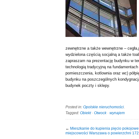
zewnętrzne a także wewnętrzne – cegła,
wydzielona częścią socjalną a także toal
zapraszam na prezentację budynku w te
technologią tradycyjną na fundamentach 
pomieszczenia, kotlownia oraz wc) półp
budynku na poszczególnych kondygnacja
budynek poczty i sklepy.
Posted in:
Opolskie nieruchomości
.
Tagged:
Obiekt
·
Otwock
·
wynajem
←
Mieszkanie do kupienia pięcio pokojowe
miejscowości Warszawa o powierzchni 17