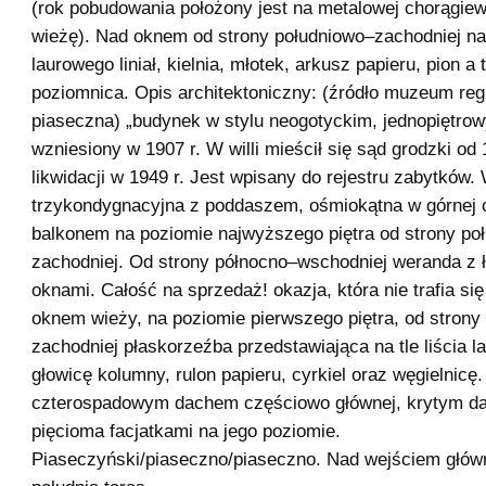
(rok pobudowania położony jest na metalowej chorągie
wieżę). Nad oknem od strony południowo–zachodniej na t
laurowego liniał, kielnia, młotek, arkusz papieru, pion a 
poziomnica. Opis architektoniczny: (źródło muzeum reg
piaseczna) „budynek w stylu neogotyckim, jednopiętro
wzniesiony w 1907 r. W willi mieścił się sąd grodzki od
likwidacji w 1949 r. Jest wpisany do rejestru zabytków.
trzykondygnacyjna z poddaszem, ośmiokątna w górnej c
balkonem na poziomie najwyższego piętra od strony po
zachodniej. Od strony północno–wschodniej weranda z 
oknami. Całość na sprzedaż! okazja, która nie trafia si
oknem wieży, na poziomie pierwszego piętra, od strony
zachodniej płaskorzeźba przedstawiająca na tle liścia 
głowicę kolumny, rulon papieru, cyrkiel oraz węgielnicę
czterospadowym dachem częściowo głównej, krytym d
pięcioma facjatkami na jego poziomie.
Piaseczyński/piaseczno/piaseczno. Nad wejściem głów