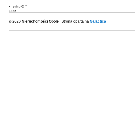
string(0) ""
aaaa
© 2026
Nieruchomości Opole
| Strona oparta na
Galactica