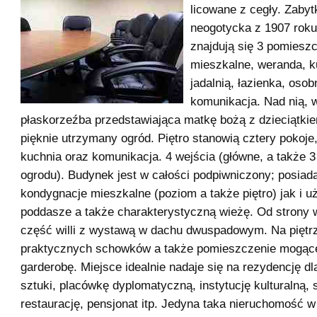
licowane z cegły. Zabyt
neogotycka z 1907 roku
znajdują się 3 pomiesz
mieszkalne, weranda, k
jadalnią, łazienka, oso
komunikacja. Nad nią, 
płaskorzeźba przedstawiająca matkę bożą z dzieciątk
pięknie utrzymany ogród. Piętro stanowią cztery pokoje,
kuchnia oraz komunikacja. 4 wejścia (główne, a także 3
ogrodu). Budynek jest w całości podpiwniczony; posiad
kondygnacje mieszkalne (poziom a także piętro) jak i 
poddasze a także charakterystyczną wieżę. Od strony 
część willi z wystawą w dachu dwuspadowym. Na piętrz
praktycznych schowków a także pomieszczenie mogąc
garderobę. Miejsce idealnie nadaje się na rezydencję d
sztuki, placówkę dyplomatyczną, instytucję kulturalną, s
restaurację, pensjonat itp. Jedyna taka nieruchomość w