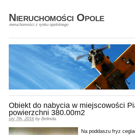
Nieruchomości Opole
nieruchomości z rynku opolskiego
Obiekt do nabycia w miejscowości P
powierzchni 380.00m2
sty 7th, 2016
by
Belinda
.
Na poddaszu fryz cegla