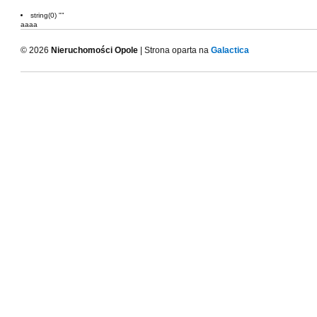
string(0) ""
aaaa
© 2026
Nieruchomości Opole
| Strona oparta na
Galactica