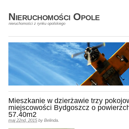
Nieruchomości Opole
nieruchomości z rynku opolskiego
Mieszkanie w dzierżawie trzy pokojo
miejscowości Bydgoszcz o powierzc
57.40m2
maj 22nd, 2015
by
Belinda
.