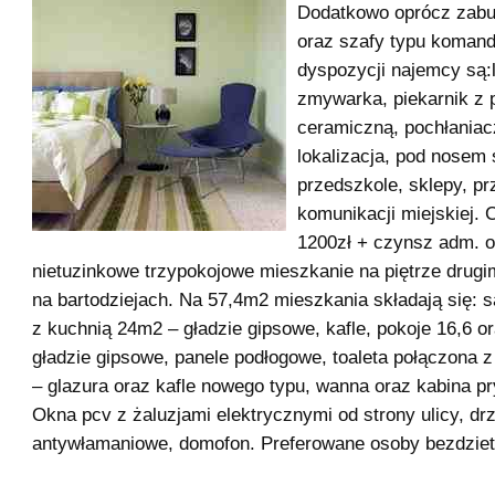
Dodatkowo oprócz zab
oraz szafy typu komand
dyspozycji najemcy są:
zmywarka, piekarnik z p
ceramiczną, pochłaniac
lokalizacja, pod nosem 
przedszkole, sklepy, pr
komunikacji miejskiej.
1200zł + czynsz adm. o
nietuzinkowe trzypokojowe mieszkanie na piętrze drugi
na bartodziejach. Na 57,4m2 mieszkania składają się: 
z kuchnią 24m2 – gładzie gipsowe, kafle, pokoje 16,6 o
gładzie gipsowe, panele podłogowe, toaleta połączona z
– glazura oraz kafle nowego typu, wanna oraz kabina p
Okna pcv z żaluzjami elektrycznymi od strony ulicy, dr
antywłamaniowe, domofon. Preferowane osoby bezdzietn