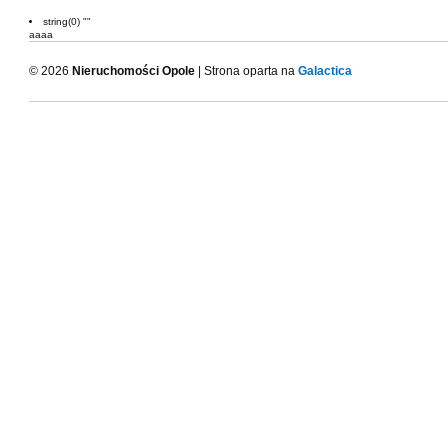
string(0) ""
aaaa
© 2026
Nieruchomości Opole
| Strona oparta na
Galactica