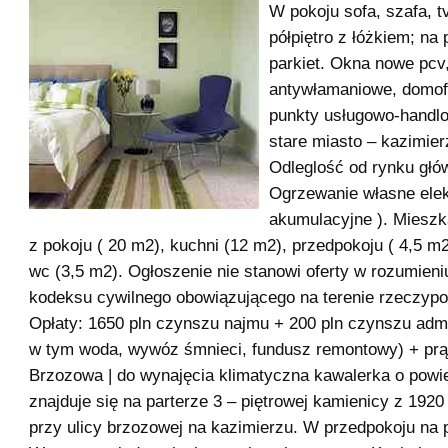
W pokoju sofa, szafa, t
półpiętro z łóżkiem; na
parkiet. Okna nowe pcv
antywłamaniowe, domof
punkty usługowo-handl
stare miasto – kazimierz
Odleglość od rynku głó
Ogrzewanie własne elek
akumulacyjne ). Mieszk
z pokoju ( 20 m2), kuchni (12 m2), przedpokoju ( 4,5 m2)
wc (3,5 m2). Ogłoszenie nie stanowi oferty w rozumien
kodeksu cywilnego obowiązującego na terenie rzeczyposp
Opłaty: 1650 pln czynszu najmu + 200 pln czynszu admi
w tym woda, wywóz śmnieci, fundusz remontowy) + prą
Brzozowa | do wynajęcia klimatyczna kawalerka o powi
znajduje się na parterze 3 – piętrowej kamienicy z 1920
przy ulicy brzozowej na kazimierzu. W przedpokoju na 