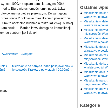
wynosi 1000zł + opłata administracyjna 200zł +
Ostatnie wpi
media. Biuro nieruchomości gmk invest. Lokal
Mieszkanie na sp
ulokowane na piętrze pierwszym. Do wynajęcia
Warszawa o powie
przestronne 2 pokojowe mieszkanie o powierzchni
Mieszkanie w dzi
60m2 z oddzielną kuchnią a także łazienką. Mikołaj
Warszawa o powie
karolewski . Bardzo łatwy dostęp do komunikacji
Mieszkanie na wy
em do centrum jak i do a4.
miejscowości War
Mieszkanie w dzie
Warszawa o powie
Mieszkanie do zby
Warszawa o powie
·
Swoszowice
·
wynajem
Mieszkanie do za
miejscowości War
Mieszkanie do ku
 blok
Mieszkanie do nabycia jedno pokojowe blok w
w miejscowości W
56m2
miejscowości Kraków o powierzchni 20.00m2
→
Mieszkanie do kup
Warszawa o powie
Mieszkanie na spr
miejscowości War
Mieszkanie do zak
ntarz.
Warszawa o powie
Kategorie