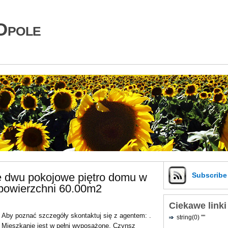
Opole
e dwu pokojowe piętro domu w
Subscrib
powierzchni 60.00m2
Ciekawe linki
Aby poznać szczegóły skontaktuj się z agentem: .
string(0) ""
Mieszkanie jest w pełni wyposażone. Czynsz