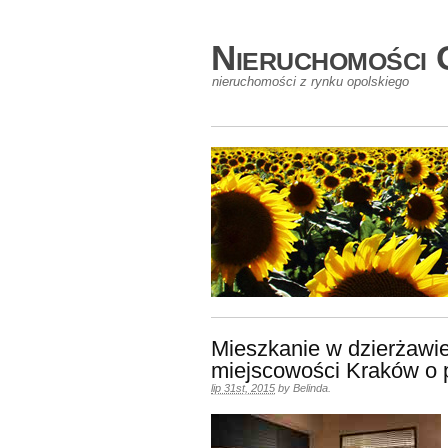
Nieruchomości 
nieruchomości z rynku opolskiego
Mieszkanie w dzierżawi
miejscowości Kraków o 
lip 31st, 2015
by
Belinda
.