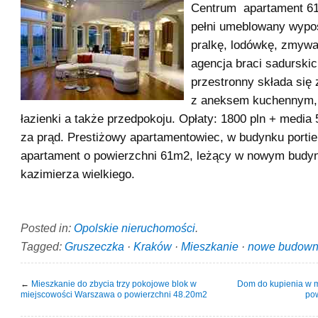
Centrum apartament 61
pełni umeblowany wyp
pralkę, lodówkę, zmywa
agencja braci sadurski
przestronny składa się
z aneksem kuchennym, 
łazienki a także przedpokoju. Opłaty: 1800 pln + media 
za prąd. Prestiżowy apartamentowiec, w budynku portie
apartament o powierzchni 61m2, leżący w nowym budyn
kazimierza wielkiego.
Posted in:
Opolskie nieruchomości
.
Tagged:
Gruszeczka
·
Kraków
·
Mieszkanie
·
nowe budown
←
Mieszkanie do zbycia trzy pokojowe blok w
Dom do kupienia w 
miejscowości Warszawa o powierzchni 48.20m2
po