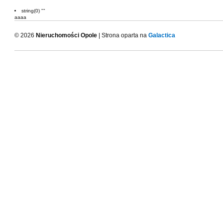
string(0) ""
aaaa
© 2026
Nieruchomości Opole
| Strona oparta na
Galactica