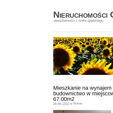
Nieruchomości 
nieruchomości z rynku opolskiego
Mieszkanie na wynajem 
budownictwo w miejscow
67.00m2
sie 4th, 2012
by
Belinda
.