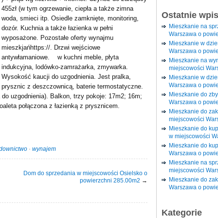
455zł (w tym ogrzewanie, ciepła a także zimna
Ostatnie wpi
woda, smieci itp. Osiedle zamknięte, monitoring,
Mieszkanie na sp
dozór. Kuchnia a także łazienka w pełni
Warszawa o powie
wyposażone. Pozostałe oferty wynajmu
Mieszkanie w dzi
mieszkjańhttps://. Drzwi wejściowe
Warszawa o powie
antywłamaniowe. w kuchni meble, płyta
Mieszkanie na wy
indukcyjna, lodówko-zamrażarka, zmywarka.
miejscowości War
Wysokość kaucji do uzgodnienia. Jest pralka,
Mieszkanie w dzie
Warszawa o powie
prysznic z deszczownicą, baterie termostatyczne.
Mieszkanie do zby
do uzgodnienia). Balkon, trzy pokoje: 17m2; 16m;
Warszawa o powie
aleta połączona z łazienką z prysznicem.
Mieszkanie do za
miejscowości War
Mieszkanie do ku
w miejscowości W
Mieszkanie do kup
downictwo
·
wynajem
Warszawa o powie
Mieszkanie na spr
miejscowości War
Dom do sprzedania w miejscowości Osielsko o
Mieszkanie do zak
powierzchni 285.00m2
→
Warszawa o powie
Kategorie