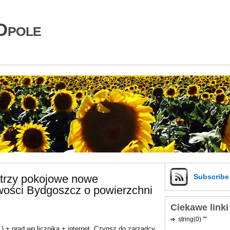
Opole
trzy pokojowe nowe
Subscrib
ości Bydgoszcz o powierzchni
Ciekawe linki
string(0) ""
) + prąd wg licznika + internet. Czynsz do zarządcy