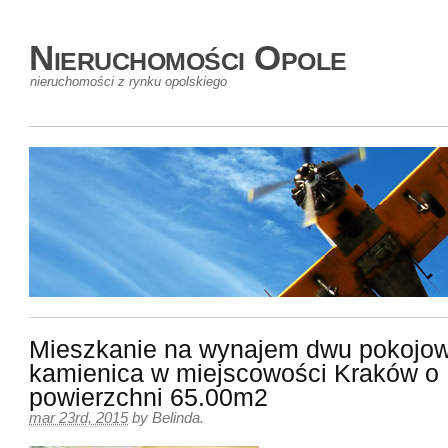
Nieruchomości Opole
nieruchomości z rynku opolskiego
Mieszkanie na wynajem dwu pokojo
kamienica w miejscowości Kraków o
powierzchni 65.00m2
mar 23rd, 2015
by
Belinda
.