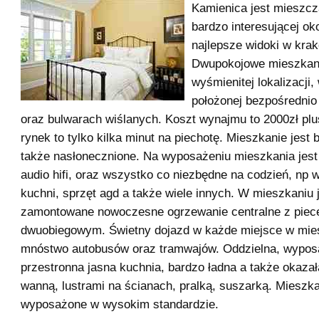
Kamienica jest mieszcz
bardzo interesującej ok
najlepsze widoki w krak
Dwupokojowe mieszkan
wyśmienitej lokalizacji
położonej bezpośrednio
oraz bulwarach wiślanych. Koszt wynajmu to 2000zł pl
rynek to tylko kilka minut na piechotę. Mieszkanie jest 
także nasłonecznione. Na wyposażeniu mieszkania jest 
audio hifi, oraz wszystko co niezbędne na codzień, np
kuchni, sprzęt agd a także wiele innych. W mieszkaniu 
zamontowane nowoczesne ogrzewanie centralne z pi
dwuobiegowym. Świetny dojazd w każde miejsce w mieśc
mnóstwo autobusów oraz tramwajów. Oddzielna, wypos
przestronna jasna kuchnia, bardzo ładna a także okazał
wanną, lustrami na ścianach, pralką, suszarką. Mieszkan
wyposażone w wysokim standardzie.