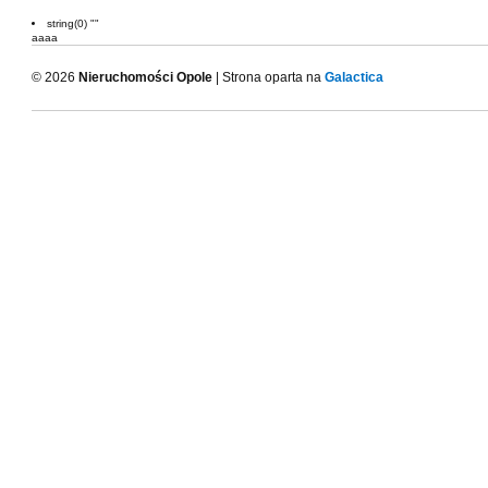
string(0) ""
aaaa
© 2026
Nieruchomości Opole
| Strona oparta na
Galactica