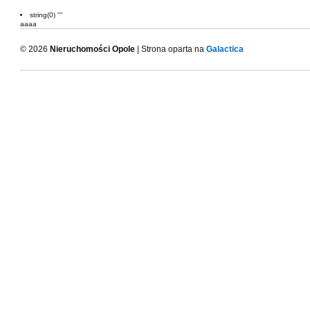
string(0) ""
aaaa
© 2026
Nieruchomości Opole
| Strona oparta na
Galactica