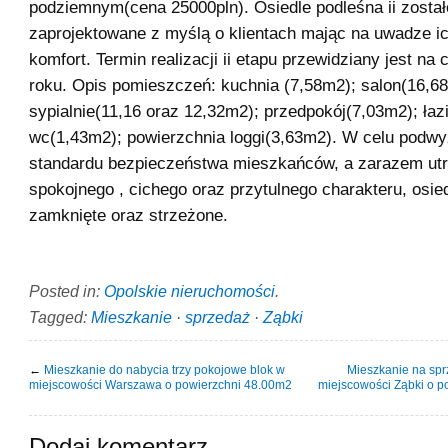
podziemnym(cena 25000pln). Osiedle podleśna ii został
zaprojektowane z myślą o klientach mając na uwadze i
komfort. Termin realizacji ii etapu przewidziany jest na
roku. Opis pomieszczeń: kuchnia (7,58m2); salon(16,6
sypialnie(11,16 oraz 12,32m2); przedpokój(7,03m2); ła
wc(1,43m2); powierzchnia loggi(3,63m2). W celu podw
standardu bezpieczeństwa mieszkańców, a zarazem ut
spokojnego , cichego oraz przytulnego charakteru, osied
zamknięte oraz strzeżone.
Posted in:
Opolskie nieruchomości
.
Tagged:
Mieszkanie
·
sprzedaż
·
Ząbki
←
Mieszkanie do nabycia trzy pokojowe blok w
Mieszkanie na spr
miejscowości Warszawa o powierzchni 48.00m2
miejscowości Ząbki o p
Dodaj komentarz