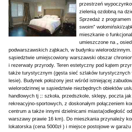
przestrzeń wypoczynko
zielenią ozdobną na dzi
Sprzedaż z programem 
swoim” wołomiński/ząbk
mieszkanie o funkcjona
umieszczone na „ osiedl
podwarszawskich ząbkach, w budynku wielorodzinnym.
sąsiedztwie umiejscowiony warszawski obszar chronion
i rezerwaty przyrody. Teren estetyczny pod kątem przy
także turystycznym (gęsta sieć szlaków turystycznych 
lesie). Budynek położony jest wśród istniejącej zabudo
wielorodzinnej w sąsiedztwie niezbędnych obiektów us
handlowych tj ;: szkoła, przedszkole, sklepy, poczta jak
rekreacyjno-sportowych, z doskonałym połączeniem k
centrum a także innymi dzielnicami miasta(odległość o
warszawy prawie 16 km). Do mieszkania przynależy k
lokatorska (cena 5000zł ) i miejsce postojowe w garażu