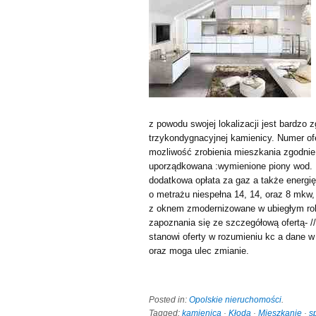
z powodu swojej lokalizacji jest bardzo 
trzykondygnacyjnej kamienicy. Numer ofe
mozliwość zrobienia mieszkania zgodni
uporządkowana :wymienione piony wod. 
dodatkowa opłata za gaz a także energię
o metrażu niespełna 14, 14, oraz 8 mkw
z oknem zmodernizowane w ubiegłym rok
zapoznania się ze szczegółową ofertą- /
stanowi oferty w rozumieniu kc a dane w
oraz moga ulec zmianie.
Posted in:
Opolskie nieruchomości
.
Tagged:
kamienica
·
Kłoda
·
Mieszkanie
·
s