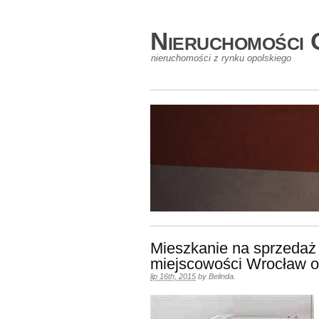
Nieruchomości 
nieruchomości z rynku opolskiego
Mieszkanie na sprzedaż
miejscowości Wrocław o
lip 16th, 2015
by
Belinda
.