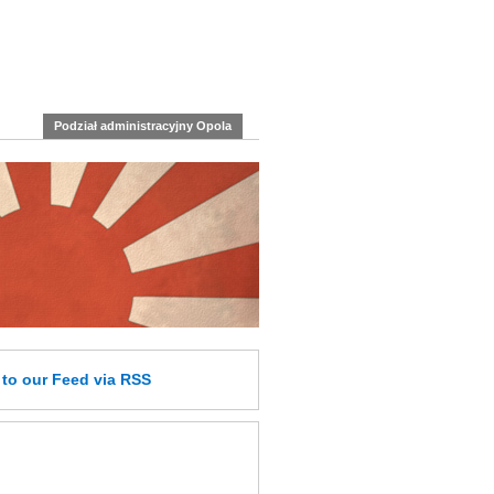
Podział administracyjny Opola
e
to our Feed
via RSS