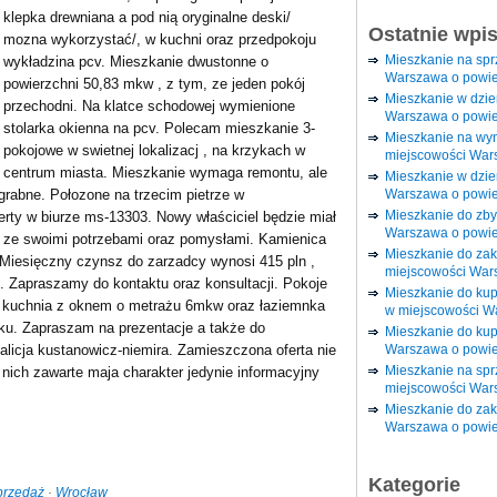
klepka drewniana a pod nią oryginalne deski/
Ostatnie wpi
mozna wykorzystać/, w kuchni oraz przedpokoju
Mieszkanie na sp
wykładzina pcv. Mieszkanie dwustonne o
Warszawa o powie
powierzchni 50,83 mkw , z tym, ze jeden pokój
Mieszkanie w dzi
przechodni. Na klatce schodowej wymienione
Warszawa o powie
stolarka okienna na pcv. Polecam mieszkanie 3-
Mieszkanie na wy
pokojowe w swietnej lokalizacj , na krzykach w
miejscowości War
centrum miasta. Mieszkanie wymaga remontu, ale
Mieszkanie w dzie
Warszawa o powie
zgrabne. Połozone na trzecim pietrze w
Mieszkanie do zby
rty w biurze ms-13303. Nowy właściciel będzie miał
Warszawa o powie
e ze swoimi potrzebami oraz pomysłami. Kamienica
Mieszkanie do za
Miesięczny czynsz do zarzadcy wynosi 415 pln ,
miejscowości War
. Zapraszamy do kontaktu oraz konsultacji. Pokoje
Mieszkanie do ku
, kuchnia z oknem o metrażu 6mkw oraz łaziemnka
w miejscowości W
u. Zapraszam na prezentacje a także do
Mieszkanie do kup
Warszawa o powie
/alicja kustanowicz-niemira. Zamieszczona oferta nie
Mieszkanie na spr
 nich zawarte maja charakter jedynie informacyjny
miejscowości War
Mieszkanie do zak
Warszawa o powie
Kategorie
przedaż
·
Wrocław