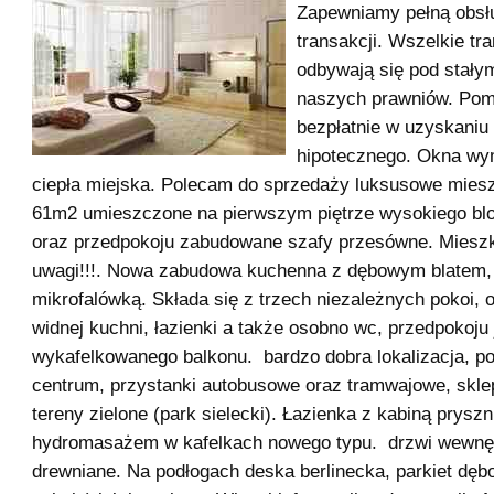
Zapewniamy pełną obsł
transakcji. Wszelkie tr
odbywają się pod stał
naszych prawniów. Po
bezpłatnie w uzyskaniu
hipotecznego. Okna wy
ciepła miejska. Polecam do sprzedaży luksusowe mies
61m2 umieszczone na pierwszym piętrze wysokiego bl
oraz przedpokoju zabudowane szafy przesówne. Miesz
uwagi!!!. Nowa zabudowa kuchenna z dębowym blatem, 
mikrofalówką. Składa się z trzech niezależnych pokoi, o
widnej kuchni, łazienki a także osobno wc, przedpokoju 
wykafelkowanego balkonu. bardzo dobra lokalizacja, p
centrum, przystanki autobusowe oraz tramwajowe, sklep
tereny zielone (park sielecki). Łazienka z kabiną prysz
hydromasażem w kafelkach nowego typu. drzwi wewnę
drewniane. Na podłogach deska berlinecka, parkiet dę