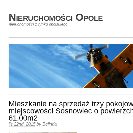
Nieruchomości Opole
nieruchomości z rynku opolskiego
Mieszkanie na sprzedaż trzy pokojow
miejscowości Sosnowiec o powierzch
61.00m2
lis 22nd, 2015
by
Belinda
.