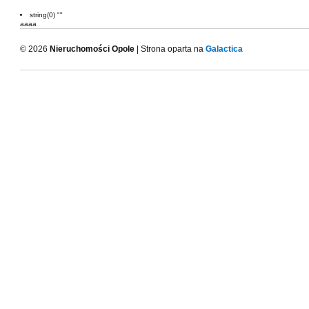
string(0) ""
aaaa
© 2026
Nieruchomości Opole
| Strona oparta na
Galactica