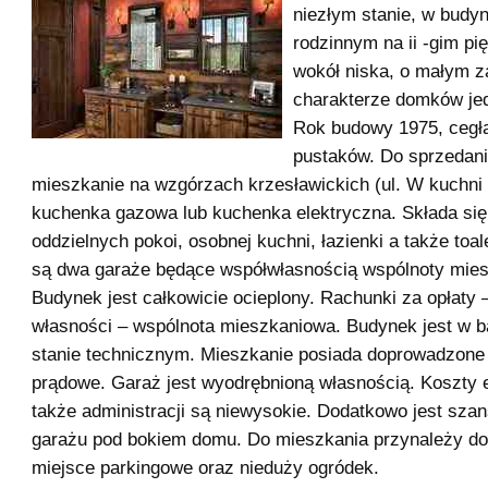
niezłym stanie, w budyn
rodzinnym na ii -gim pi
wokół niska, o małym z
charakterze domków je
Rok budowy 1975, cegła
pustaków. Do sprzedan
mieszkanie na wzgórzach krzesławickich (ul. W kuchn
kuchenka gazowa lub kuchenka elektryczna. Składa się
oddzielnych pokoi, osobnej kuchni, łazienki a także toa
są dwa garaże będące współwłasnością wspólnoty mies
Budynek jest całkowicie ocieplony. Rachunki za opłaty 
własności – wspólnota mieszkaniowa. Budynek jest w 
stanie technicznym. Mieszkanie posiada doprowadzone 
prądowe. Garaż jest wyodrębnioną własnością. Koszty e
także administracji są niewysokie. Dodatkowo jest sza
garażu pod bokiem domu. Do mieszkania przynależy d
miejsce parkingowe oraz nieduży ogródek.