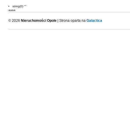
string(0) ""
aaaa
© 2026
Nieruchomości Opole
| Strona oparta na
Galactica