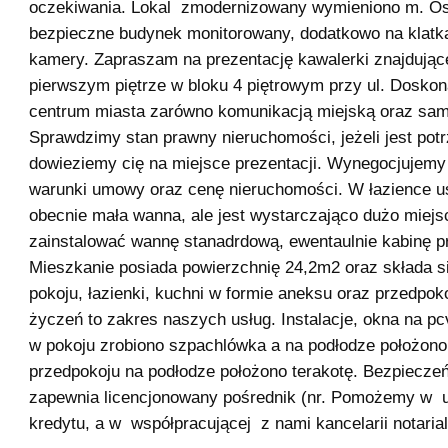
oczekiwania. Lokal zmodernizowany wymieniono m. Os
bezpieczne budynek monitorowany, dodatkowo na klat
kamery. Zapraszam na prezentację kawalerki znajdujące
pierwszym piętrze w bloku 4 piętrowym przy ul. Doskon
centrum miasta zarówno komunikacją miejską oraz sa
Sprawdzimy stan prawny nieruchomości, jeżeli jest pot
dowieziemy cię na miejsce prezentacji. Wynegocjujemy
warunki umowy oraz cenę nieruchomości. W łazience 
obecnie mała wanna, ale jest wystarczająco dużo miejs
zainstalować wannę stanadrdową, ewentaulnie kabinę p
Mieszkanie posiada powierzchnię 24,2m2 oraz składa s
pokoju, łazienki, kuchni w formie aneksu oraz przedpoko
życzeń to zakres naszych usług. Instalacje, okna na pc
w pokoju zrobiono szpachlówka a na podłodze położono
przedpokoju na podłodze położono terakotę. Bezpieczeń
zapewnia licencjonowany pośrednik (nr. Pomożemy w 
kredytu, a w współpracującej z nami kancelarii notari