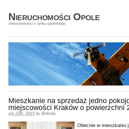
Nieruchomości Opole
nieruchomości z rynku opolskiego
Mieszkanie na sprzedaż jedno pokoj
miejscowości Kraków o powierzchni
sie 15th, 2015
by
Belinda
.
Obecnie w mieszkaniu je