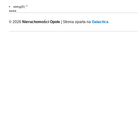
string(0) ""
aaaa
© 2026
Nieruchomości Opole
| Strona oparta na
Galactica