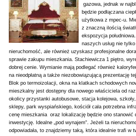
gazowa, jednak w najb
będzie podłączana ciep
użytkowa z mpec-u. Mie
z znaczną ilością świat
ekspozycja południowa.
naszych usług nie tylk
nieruchomość, ale również uzyskasz profesjonalne dor
sprawie zakupu mieszkania. Stachiewicza 1 piętro, w
dobrej cenie. Wymianie mają podlegać również kaloryf
na nieodpłatną a także niezobowiązującą prezentację te
Blok po termoizolacji, okna na klatkach schodowych no
mieszkalny jest dostępny dla nowego właściciela od raz
okolicy przystanki autobusowe, stacja kolejowa, szkoły
sklepy, park wyspiańskiego, kościół cała potrzebna infr
cenę mieszkania oraz lokalizację będzie ono stanowić
inwestycję. Idealne „pod wynajem”. Jeżeli ta nieruchomo
odpowiadała, to znajdziemy taką, która idealnie trafi w t