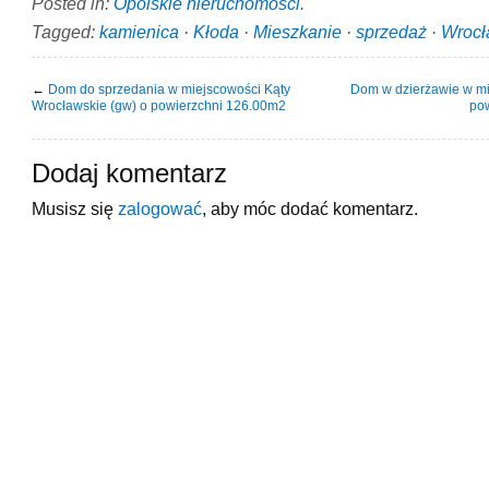
Posted in:
Opolskie nieruchomości
.
Tagged:
kamienica
·
Kłoda
·
Mieszkanie
·
sprzedaż
·
Wroc
←
Dom do sprzedania w miejscowości Kąty
Dom w dzierżawie w m
Wrocławskie (gw) o powierzchni 126.00m2
po
Dodaj komentarz
Musisz się
zalogować
, aby móc dodać komentarz.