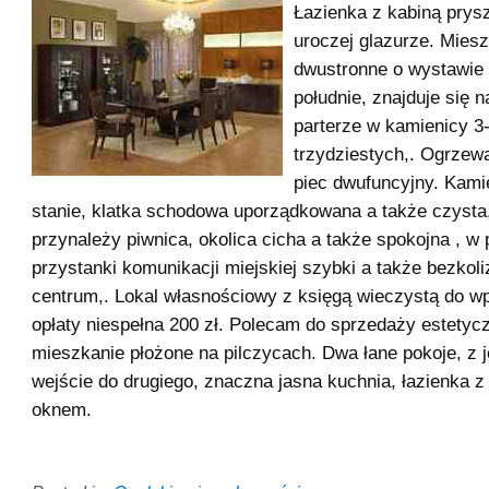
Łazienka z kabiną prys
uroczej glazurze. Mies
dwustronne o wystawie 
południe, znajduje się 
parterze w kamienicy 3-
trzydziestych,. Ogrzew
piec dwufuncyjny. Kami
stanie, klatka schodowa uporządkowana a także czysta
przynależy piwnica, okolica cicha a także spokojna , w 
przystanki komunikacji miejskiej szybki a także bezkoli
centrum,. Lokal własnościowy z księgą wieczystą do w
opłaty niespełna 200 zł. Polecam do sprzedaży estetyc
mieszkanie płożone na pilczycach. Dwa łane pokoje, z 
wejście do drugiego, znaczna jasna kuchnia, łazienka z
oknem.