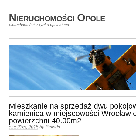
Nieruchomości Opole
nieruchomości z rynku opolskiego
Mieszkanie na sprzedaż dwu pokojo
kamienica w miejscowości Wrocław 
powierzchni 40.00m2
cze 23rd, 2015
by
Belinda
.