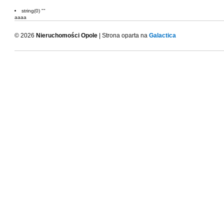
string(0) ""
aaaa
© 2026
Nieruchomości Opole
| Strona oparta na
Galactica