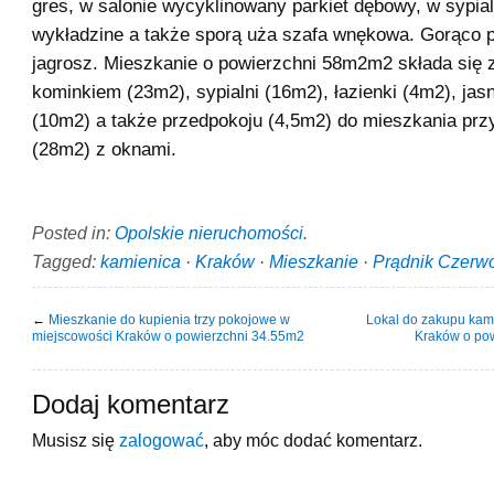
gres, w salonie wycyklinowany parkiet dębowy, w sypi
wykładzine a także sporą uża szafa wnękowa. Gorąco p
jagrosz. Mieszkanie o powierzchni 58m2m2 składa się z
kominkiem (23m2), sypialni (16m2), łazienki (4m2), jas
(10m2) a także przedpokoju (4,5m2) do mieszkania prz
(28m2) z oknami.
Posted in:
Opolskie nieruchomości
.
Tagged:
kamienica
·
Kraków
·
Mieszkanie
·
Prądnik Czerw
←
Mieszkanie do kupienia trzy pokojowe w
Lokal do zakupu kam
miejscowości Kraków o powierzchni 34.55m2
Kraków o po
Dodaj komentarz
Musisz się
zalogować
, aby móc dodać komentarz.