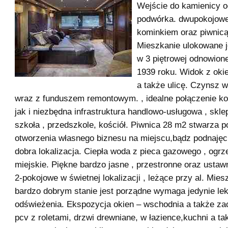
Wejście do kamienicy o
podwórka. dwupokojowe
kominkiem oraz piwnic
Mieszkanie ulokowane j
w 3 piętrowej odnowion
1939 roku. Widok z oki
a także ulicę. Czynsz w
wraz z funduszem remontowym. , idealne połączenie ko
jak i niezbędna infrastruktura handlowo-usługowa , skle
szkoła , przedszkole, kościół. Piwnica 28 m2 stwarza p
otworzenia własnego biznesu na miejscu,bądz podnajęci
dobra lokalizacja. Ciepła woda z pieca gazowego , ogrz
miejskie. Piękne bardzo jasne , przestronne oraz usta
2-pokojowe w świetnej lokalizacji , leżące przy al. Mies
bardzo dobrym stanie jest porządne wymaga jedynie le
odświeżenia. Ekspozycja okien – wschodnia a także za
pcv z roletami, drzwi drewniane, w łazience,kuchni a t