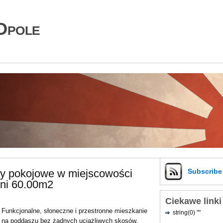
Opole
zy pokojowe w miejscowości
Subscrib
ni 60.00m2
Ciekawe linki
Funkcjonalne, słoneczne i przestronne mieszkanie
string(0) ""
na poddaszu bez żadnych uciążliwych skosów.