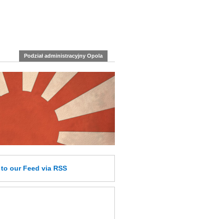
Podział administracyjny Opola
e
to our Feed
via RSS