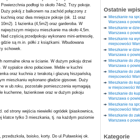
Powierzchnia podłogi to około 74m2. Trzy pokoje.
Ostatnie wpi
Duży pokój z balkonem na zachód połączony z
Mieszkanie na sp
kuchnią oraz dwa mniejsze pokoje (ok. 11 oraz
Warszawa o powie
10m2). 1 łazienka (4,5m2) oraz garderoba. W
Mieszkanie w dzi
najwyższym miejscu mieszkanie ma około 4,5m.
Warszawa o powie
Nad częścią przedpokoju wykonano mini-antresolę,
Mieszkanie na wy
gdzie są m.in. półki z książkami. Wbudowana
miejscowości War
uży schowek.
Mieszkanie w dzie
Warszawa o powie
Mieszkanie do zby
h normalne okna w ścianie. W dużym pokoju drzwi
Warszawa o powie
. W sypialce okno połaciowe. Meble w kuchni
Mieszkanie do za
nka oraz kuchnia z terakotą i glazurą hiszpańską.
miejscowości War
ałym mieszkaniu wykonano gładzie gipsowe. Duży
Mieszkanie do ku
ane w ub.roku, pozostałe pomieszczenia wymagają
w miejscowości W
le kuchenne, łazienkowe oraz w dużym pokoju
Mieszkanie do kup
Warszawa o powie
Mieszkanie na spr
miejscowości War
 od strony wejścia niewielki ogródek (piaskownica,
Mieszkanie do zak
j klatce tylko 3 mieszkania, tj. na każdym poziomie
Warszawa o powie
Kategorie
 przedszkola, boisko, korty. Do ul.Puławskiej ok.