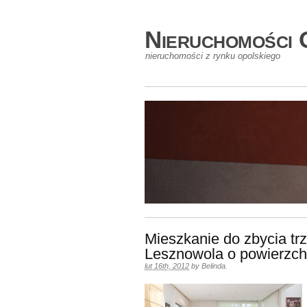
Nieruchomości 
nieruchomości z rynku opolskiego
Mieszkanie do zbycia tr
Lesznowola o powierzch
lut 16th, 2012
by
Belinda
.