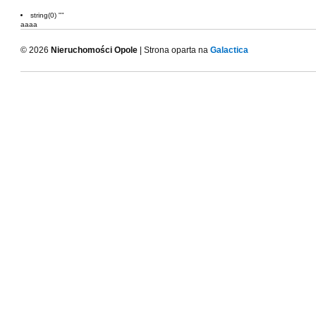
string(0) ""
aaaa
© 2026
Nieruchomości Opole
| Strona oparta na
Galactica