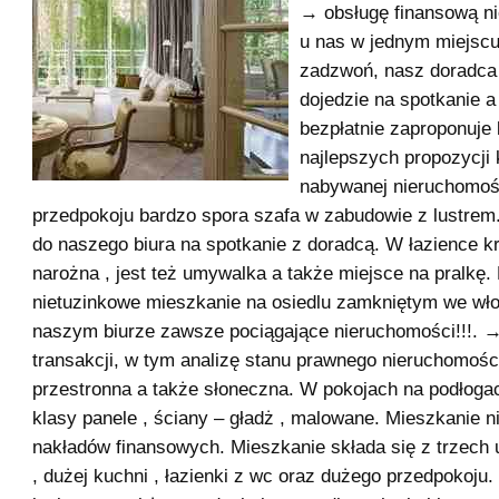
→ obsługę finansową n
u nas w jednym miejsc
zadzwoń, nasz doradca
dojedzie na spotkanie a
bezpłatnie zaproponuje 
najlepszych propozycji
nabywanej nieruchomoś
przedpokoju bardzo spora szafa w zabudowie z lustre
do naszego biura na spotkanie z doradcą. W łazience k
narożna , jest też umywalka a także miejsce na pralkę.
nietuzinkowe mieszkanie na osiedlu zamkniętym we wł
naszym biurze zawsze pociągające nieruchomości!!!. 
transakcji, w tym analizę stanu prawnego nieruchomości
przestronna a także słoneczna. W pokojach na podłoga
klasy panele , ściany – gładż , malowane. Mieszkanie 
nakładów finansowych. Mieszkanie składa się z trzech
, dużej kuchni , łazienki z wc oraz dużego przedpokoju.