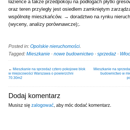
łazience a także przedpokoju na podłogach płytki gres
oraz teren przyległy jest osiedlem zamkniętym zarząd
wspólnotę mieszkańców. → doradztwo na rynku nieruc
(wyceny, analizy porównawcze);.
Posted in:
Opolskie nieruchomości
.
Tagged:
Mieszkanie
·
nowe budownictwo
·
sprzedaż
·
Włoc
←
Mieszkanie na sprzedaż cztero pokojowe blok
Mieszkanie na sprzed
w miejscowości Warszawa o powierzchni
budownictwo w mi
70.30m2
p
Dodaj komentarz
Musisz się
zalogować
, aby móc dodać komentarz.