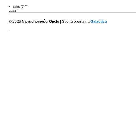
string(0) ""
aaaa
© 2026
Nieruchomości Opole
| Strona oparta na
Galactica