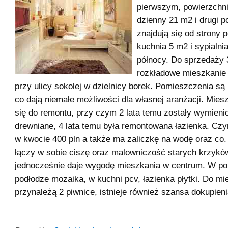
pierwszym, powierzchni
dzienny 21 m2 i drugi p
znajdują się od strony p
kuchnia 5 m2 i sypialni
północy. Do sprzedaży 
rozkładowe mieszkanie
przy ulicy sokolej w dzielnicy borek. Pomieszczenia są
co dają niemałe możliwości dla własnej aranżacji. Mies
się do remontu, przy czym 2 lata temu zostały wymieni
drewniane, 4 lata temu była remontowana łazienka. Cz
w kwocie 400 pln a także ma zaliczkę na wodę oraz co
łączy w sobie ciszę oraz malowniczość starych krzykó
jednocześnie daje wygodę mieszkania w centrum. W po
podłodze mozaika, w kuchni pcv, łazienka płytki. Do mi
przynależą 2 piwnice, istnieje również szansa dokupien