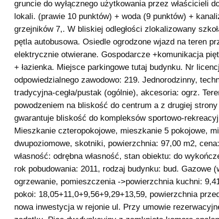
gruncie do wyłącznego użytkowania przez właścicieli 
lokali. (prawie 10 punktów) + woda (9 punktów) + kanal
grzejników 7,. W bliskiej odległości zlokalizowany szk
pętla autobusowa. Osiedle ogrodzone wjazd na teren p
elektrycznie otwierane. Gospodarcze +komunikacja piętro
+ łazienka. Miejsce parkingowe tutaj budynku. Nr licenc
odpowiedzialnego zawodowo: 219. Jednorodzinny, techn
tradycyjna-cegła/pustak (ogólnie), akcesoria: ogrz. Tere
powodzeniem na bliskość do centrum a z drugiej strony
gwarantuje bliskość do kompleksów sportowo-rekreacyj
Mieszkanie czteropokojowe, mieszkanie 5 pokojowe, m
dwupoziomowe, skotniki, powierzchnia: 97,00 m2, cena:
własność: odrębna własność, stan obiektu: do wykończen
rok pobudowania: 2011, rodzaj budynku: bud. Gazowe (w
ogrzewanie, pomieszczenia ->powierzchnia kuchni: 9,4
pokoi: 18,05+11,0+9,56+9,29+13,59, powierzchnia przed
nowa inwestycja w rejonie ul. Przy umowie rezerwacyjne