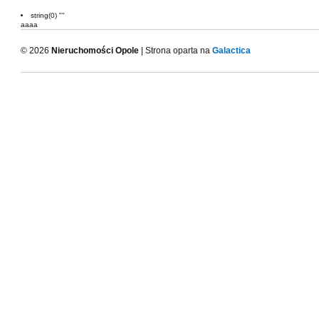
string(0) ""
aaaa
© 2026
Nieruchomości Opole
| Strona oparta na
Galactica