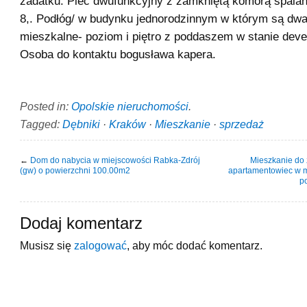
zadatku. Piec dwufunkcyjny z zamkniętą komorą spala
8,. Podłóg/ w budynku jednorodzinnym w którym są dwa
mieszkalne- poziom i piętro z poddaszem w stanie deve
Osoba do kontaktu bogusława kapera.
Posted in:
Opolskie nieruchomości
.
Tagged:
Dębniki
·
Kraków
·
Mieszkanie
·
sprzedaż
←
Dom do nabycia w miejscowości Rabka-Zdrój
Mieszkanie do
(gw) o powierzchni 100.00m2
apartamentowiec w m
p
Dodaj komentarz
Musisz się
zalogować
, aby móc dodać komentarz.