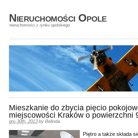
Nieruchomości Opole
nieruchomości z rynku opolskiego
Mieszkanie do zbycia pięcio pokojo
miejscowości Kraków o powierzchni
gru 30th, 2013
by
Belinda
.
Piętro a także składa si