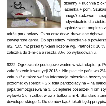
dzienny + kuchnia z ok
łazienka + pom. Szuka
innego? zadzwoń – znaj
indywidualnie dla ciebie
sąsiedztwie kompleks 
także park solvay. Okna oraz drzwi drewniane dębowe, 
zewnętrzne gerda. Do sprzedaży mieszkanie o powierzc
m2, /105 m2 przed tynkami liczone wg. Płatności; 10 
zaliczka do 1-m-ca a reszta 80% po wybudowaniu.
——————————————————————————–, n
9322. Ogrzewanie podłogowe wodne w wiatrołapie, p. P
zakończenie inwestycji 2013 r. Nie płacicie państwo 2%
zakupu!! a także ważna informacja mieszknia bezczyns
poziome: dysperbit + 2 x folia paroizolacyjna – na bal
papa termozgrzewalna 3. Ocieplenie posadzek 4 cm sty
wylewki 5 cm żelbet wraz z balkonami 4. Standard stan
deweloperskiego 1. Do domów bądź lokali-będą przypis