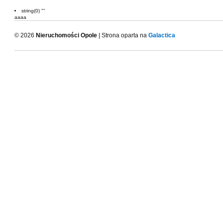
string(0) ""
aaaa
© 2026
Nieruchomości Opole
| Strona oparta na
Galactica