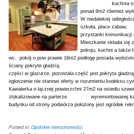
kuchnia o pow
ponad 8m2 również wył
W niedalekiej odległości
szkoła, place
przystanki komunikacji 
Mieszkanie składa się 
pokoju, kuchni a także 
wc. pokój o pow prawie 16m2 podłogę posiada wyłożoną
ściany pokryte gładzią. ś
części w glazurze, pozostała część jest pokryta gładzią
ogłoszenie nie stanowi oferty w rozumieniu kodeksu cyw
Kawalerka o łącznej powierzchni 27m2 na osiedlu szw
zlokalizowane na parterze wyremontowanej kam
budynku od strony podwórza położony jest ogródek rekr
Posted in:
Opolskie nieruchomości
.