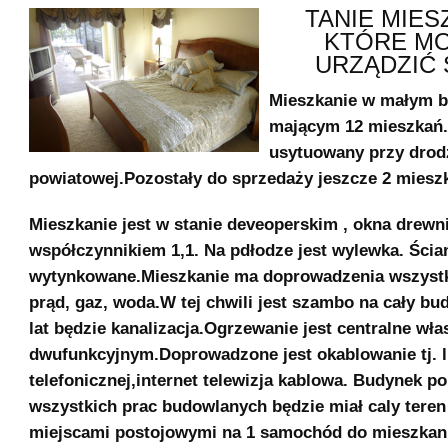
TANIE MIES
KTÓRE M
URZĄDZIĆ S
Mieszkanie w małym 
mającym 12 mieszkań.
usytuowany przy drod
powiatowej.Pozostały do sprzedaży jeszcze 2 miesz
Mieszkanie jest w stanie deveoperskim , okna drewn
współczynnikiem 1,1. Na pdłodze jest wylewka. Ścia
wytynkowane.Mieszkanie ma doprowadzenia wszystk
prąd, gaz, woda.W tej chwili jest szambo na cały bud
lat będzie kanalizacja.Ogrzewanie jest centralne wł
dwufunkcyjnym.Doprowadzone jest okablowanie tj. li
telefonicznej,internet telewizja kablowa. Budynek p
wszystkich prac budowlanych będzie miał caly teren
miejscami postojowymi na 1 samochód do mieszkan