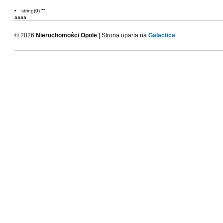
string(0) ""
aaaa
© 2026
Nieruchomości Opole
| Strona oparta na
Galactica