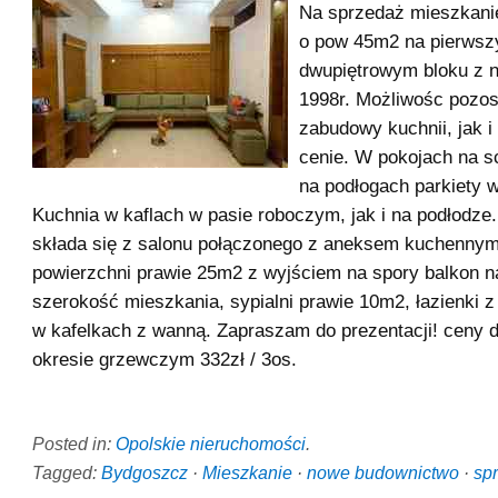
Na sprzedaż mieszkan
o pow 45m2 na pierwsz
dwupiętrowym bloku z n
1998r. Możliwośc pozos
zabudowy kuchnii, jak i
cenie. W pokojach na s
na podłogach parkiety w
Kuchnia w kaflach w pasie roboczym, jak i na podłodze
składa się z salonu połączonego z aneksem kuchennym
powierzchni prawie 25m2 z wyjściem na spory balkon n
szerokość mieszkania, sypialni prawie 10m2, łazienki 
w kafelkach z wanną. Zapraszam do prezentacji! ceny d
okresie grzewczym 332zł / 3os.
Posted in:
Opolskie nieruchomości
.
Tagged:
Bydgoszcz
·
Mieszkanie
·
nowe budownictwo
·
sp