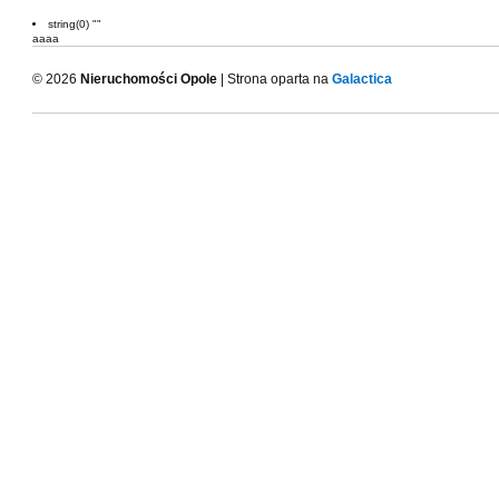
string(0) ""
aaaa
© 2026
Nieruchomości Opole
| Strona oparta na
Galactica