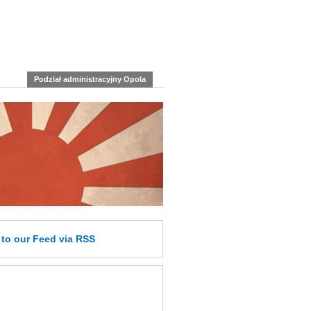
Podział administracyjny Opola
e
to our Feed
via RSS