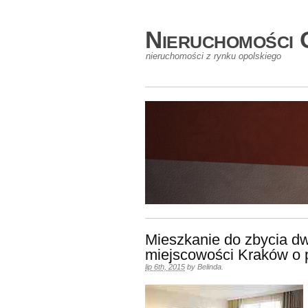
Nieruchomości 
nieruchomości z rynku opolskiego
Mieszkanie do zbycia d
miejscowości Kraków o 
lip 6th, 2015
by
Belinda
.