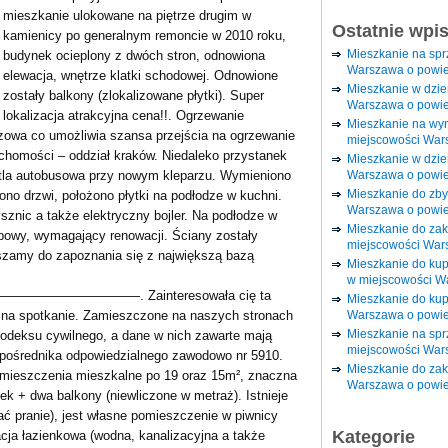
mieszkanie ulokowane na piętrze drugim w
Ostatnie wpi
kamienicy po generalnym remoncie w 2010 roku,
Mieszkanie na sp
budynek ocieplony z dwóch stron, odnowiona
Warszawa o powie
elewacja, wnętrze klatki schodowej. Odnowione
Mieszkanie w dzi
zostały balkony (zlokalizowane płytki). Super
Warszawa o powie
lokalizacja atrakcyjna cena!!. Ogrzewanie
Mieszkanie na wy
gazowa co umożliwia szansa przejścia na ogrzewanie
miejscowości War
chomości – oddział kraków. Niedaleko przystanek
Mieszkanie w dzie
Warszawa o powie
tla autobusowa przy nowym kleparzu. Wymieniono
Mieszkanie do zby
ono drzwi, położono płytki na podłodze w kuchni.
Warszawa o powie
sznic a także elektryczny bojler. Na podłodze w
Mieszkanie do za
ębowy, wymagający renowacji. Ściany zostały
miejscowości War
zamy do zapoznania się z największą bazą
Mieszkanie do ku
w miejscowości W
—————. Zainteresowała cię ta
Mieszkanie do kup
Warszawa o powie
 na spotkanie. Zamieszczone na naszych stronach
Mieszkanie na spr
 kodeksu cywilnego, a dane w nich zawarte mają
miejscowości War
a pośrednika odpowiedzialnego zawodowo nr 5910.
Mieszkanie do zak
omieszczenia mieszkalne po 19 oraz 15m², znaczna
Warszawa o powie
ek + dwa balkony (niewliczone w metraż). Istnieje
ć pranie), jest własne pomieszczenie w piwnicy
Kategorie
acja łazienkowa (wodna, kanalizacyjna a także