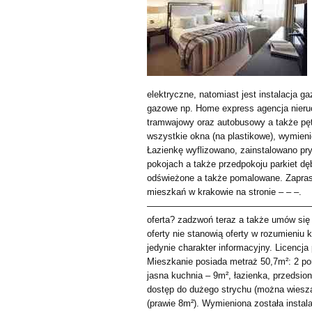
elektryczne, natomiast jest instalacja 
gazowe np. Home express agencja nieru
tramwajowy oraz autobusowy a także pę
wszystkie okna (na plastikowe), wymieni
Łazienkę wyflizowano, zainstalowano pry
pokojach a także przedpokoju parkiet d
odświeżone a także pomalowane. Zapras
mieszkań w krakowie na stronie – – –.
————————————————————————
oferta? zadzwoń teraz a także umów się
oferty nie stanowią oferty w rozumieniu
jedynie charakter informacyjny. Licencj
Mieszkanie posiada metraż 50,7m²: 2 p
jasna kuchnia – 9m², łazienka, przedsion
dostęp do dużego strychu (można wiesza
(prawie 8m²). Wymieniona została instal