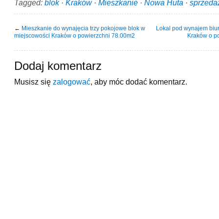
Tagged:
blok
·
Kraków
·
Mieszkanie
·
Nowa Huta
·
sprzeda
←
Mieszkanie do wynajęcia trzy pokojowe blok w
Lokal pod wynajem biu
miejscowości Kraków o powierzchni 78.00m2
Kraków o p
Dodaj komentarz
Musisz się
zalogować
, aby móc dodać komentarz.