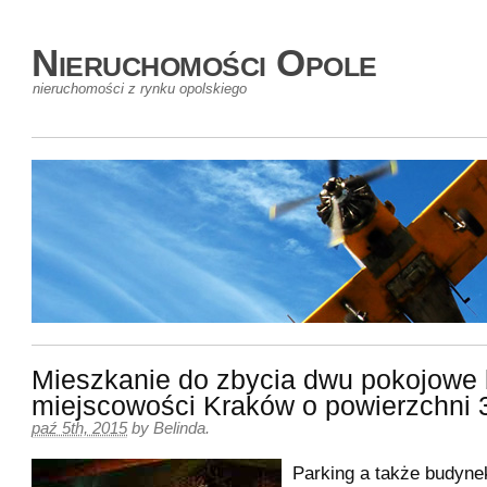
Nieruchomości Opole
nieruchomości z rynku opolskiego
Mieszkanie do zbycia dwu pokojowe 
miejscowości Kraków o powierzchni
paź 5th, 2015
by
Belinda
.
Parking a także budyne