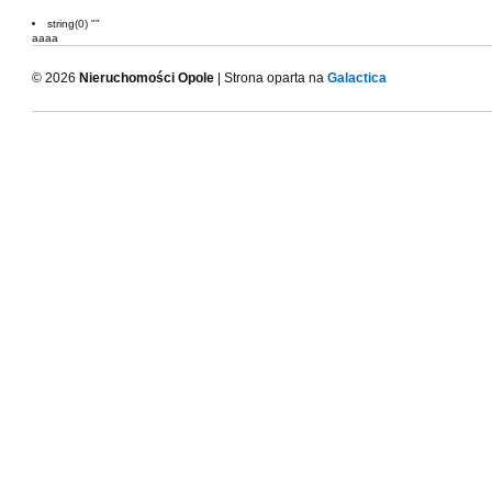
string(0) ""
aaaa
© 2026
Nieruchomości Opole
| Strona oparta na
Galactica