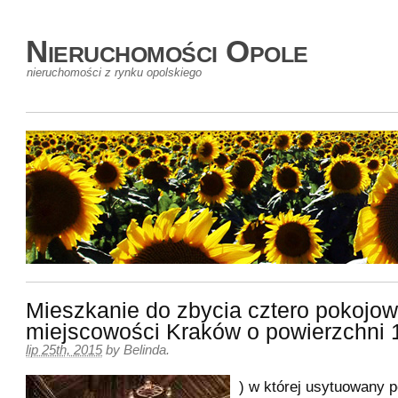
Nieruchomości Opole
nieruchomości z rynku opolskiego
Mieszkanie do zbycia cztero pokojow
miejscowości Kraków o powierzchni
lip 25th, 2015
by
Belinda
.
) w której usytuowany