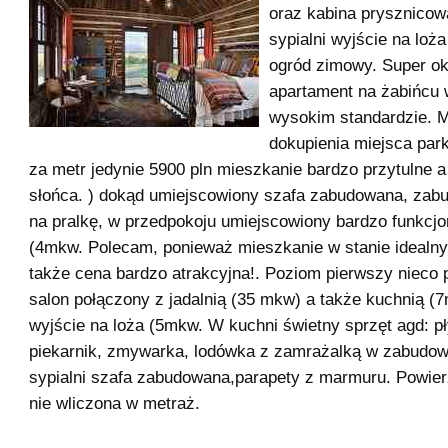
oraz kabina prysznicowa
sypialni wyjście na loża
ogród zimowy. Super ok
apartament na żabińcu
wysokim standardzie. 
dokupienia miejsca par
za metr jedynie 5900 pln mieszkanie bardzo przytulne a
słońca. ) dokąd umiejscowiony szafa zabudowana, zab
na pralkę, w przedpokoju umiejscowiony bardzo funkcjo
(4mkw. Polecam, ponieważ mieszkanie w stanie idealnym
także cena bardzo atrakcyjna!. Poziom pierwszy nieco
salon połączony z jadalnią (35 mkw) a także kuchnią (
wyjście na loża (5mkw. W kuchni świetny sprzęt agd: p
piekarnik, zmywarka, lodówka z zamrażalką w zabudow
sypialni szafa zabudowana,parapety z marmuru. Powierz
nie wliczona w metraż.