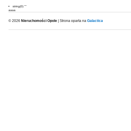
string(0) ""
aaaa
© 2026
Nieruchomości Opole
| Strona oparta na
Galactica