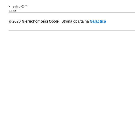
string(0) ""
aaaa
© 2026
Nieruchomości Opole
| Strona oparta na
Galactica