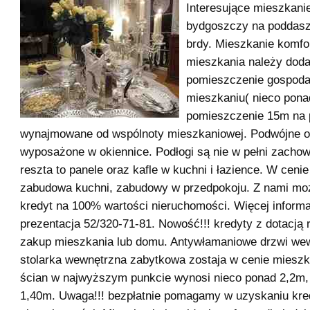
Interesujące mieszkani
bydgoszczy na poddasz
brdy. Mieszkanie komfor
mieszkania należy dod
pomieszczenie gospoda
mieszkaniu( nieco pona
pomieszczenie 15m na 
wynajmowane od wspólnoty mieszkaniowej. Podwójne ok
wyposażone w okiennice. Podłogi są nie w pełni zacho
reszta to panele oraz kafle w kuchni i łazience. W cenie
zabudowa kuchni, zabudowy w przedpokoju. Z nami m
kredyt na 100% wartości nieruchomości. Więcej informa
prezentacja 52/320-71-81. Nowość!!! kredyty z dotacją
zakup mieszkania lub domu. Antywłamaniowe drzwi we
stolarka wewnętrzna zabytkowa zostaja w cenie miesz
ścian w najwyższym punkcie wynosi nieco ponad 2,2m,
1,40m. Uwaga!!! bezpłatnie pomagamy w uzyskaniu kre