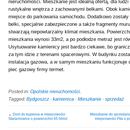
nieruchomości. Mieszkanie jest idealną ofertą, dla ludz
rustykalne wnętrza z zachowanymi belkami. Obok kami
miejsce do parkowania samochodu. Dodatkowo zostały
belki, specjalnie zabezpieczone a także fragmenty mur
stwarzają niepowtarzalny klimat mieszkania. Powierzc
mieszkania wynosi 33m2, a po podłodze metraż jest r
Usytuowanie kamienicy jest bardzo ciekawe, bo granicz
za tym idzie z terenami spacerowymi. W budynku zost
instalacja gazowa, a w samym mieszkaniu funkcjonuje 
piec gazowy firmy termet.
Posted in:
Opolskie nieruchomości
.
Tagged:
Bydgoszcz
·
kamienica
·
Mieszkanie
·
sprzedaż
←
Dom do kupienia w miejscowości
Mieszkanie do sprzedani
Starachowice o powierzchni 65.50m2
miejscowości Piła o 