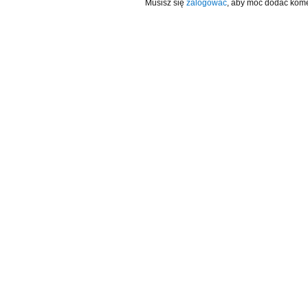
Musisz się
zalogować
, aby móc dodać kome