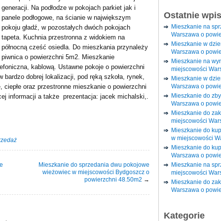
generacji. Na podłodze w pokojach parkiet jak i
Ostatnie wpi
panele podłogowe, na ścianie w największym
Mieszkanie na sp
pokoju gładź, w pozostałych dwóch pokojach
Warszawa o powie
tapeta. Kuchnia przestronna z widokiem na
Mieszkanie w dzi
północną cześć osiedla. Do mieszkania przynależy
Warszawa o powie
piwnica o powierzchni 5m2. Mieszkanie
Mieszkanie na wy
lefoniczna, kablową. Ustawne pokoje o powierzchni
miejscowości War
bardzo dobrej lokalizacji, pod ręką szkoła, rynek,
Mieszkanie w dzie
Warszawa o powie
 ciepłe oraz przestronne mieszkanie o powierzchni
Mieszkanie do zby
j informacji a także prezentacja: jacek michalski,.
Warszawa o powie
Mieszkanie do za
miejscowości War
Mieszkanie do ku
w miejscowości W
rzedaż
Mieszkanie do kup
Warszawa o powie
e
Mieszkanie do sprzedania dwu pokojowe
Mieszkanie na spr
wieżowiec w miejscowości Bydgoszcz o
miejscowości War
powierzchni 48.50m2
→
Mieszkanie do zak
Warszawa o powie
Kategorie