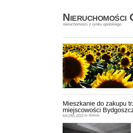
Nieruchomości 
nieruchomości z rynku opolskiego
Mieszkanie do zakupu tr
miejscowości Bydgoszcz
kwi 24th, 2015
by
Belinda
.