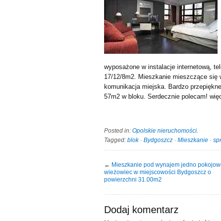
wyposażone w instalacje internetową, te
17/12/8m2. Mieszkanie mieszczące się w 
komunikacja miejska. Bardzo przepiękne,
57m2 w bloku. Serdecznie polecam! więce
Posted in:
Opolskie nieruchomości
.
Tagged:
blok
·
Bydgoszcz
·
Mieszkanie
·
sp
←
Mieszkanie pod wynajem jedno pokojow
wieżowiec w miejscowości Bydgoszcz o
powierzchni 31.00m2
Dodaj komentarz