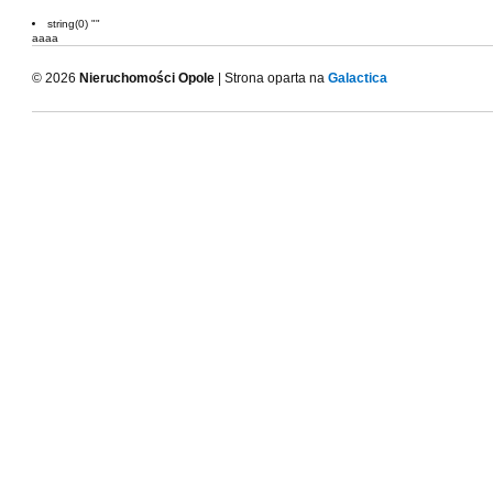
string(0) ""
aaaa
© 2026
Nieruchomości Opole
| Strona oparta na
Galactica