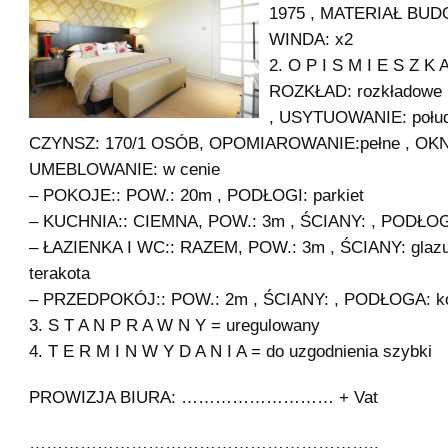
1975 , MATERIAŁ BUD
WINDA: x2
2. O P I S M I E S Z K A
ROZKŁAD: rozkładowe 
, USYTUOWANIE: połud
CZYNSZ: 170/1 OSÓB, OPOMIAROWANIE:pełne , OKNA
UMEBLOWANIE: w cenie
– POKOJE:: POW.: 20m , PODŁOGI: parkiet
– KUCHNIA:: CIEMNA, POW.: 3m , ŚCIANY: , PODŁOG
– ŁAZIENKA I WC:: RAZEM, POW.: 3m , ŚCIANY: glaz
terakota
– PRZEDPOKÓJ:: POW.: 2m , ŚCIANY: , PODŁOGA: k
3. S T A N P R A W N Y = uregulowany
4. T E R M I N W Y D A N I A = do uzgodnienia szybki
PROWIZJA BIURA: ……………………… + Vat
……………………………………………………..