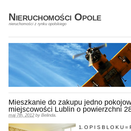
Nieruchomości Opole
nieruchomości z rynku opolskiego
Mieszkanie do zakupu jedno pokojo
miejscowości Lublin o powierzchni 
maj 7th, 2012
by
Belinda
.
1. O P I S B L O K U