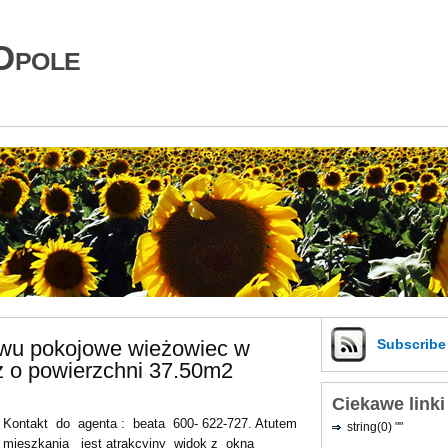
Opole
dwu pokojowe wieżowiec w
Subscrib
 o powierzchni 37.50m2
Ciekawe linki
Kontakt do agenta : beata 600- 622-727. Atutem
string(0) ""
mieszkania jest atrakcyjny widok z okna