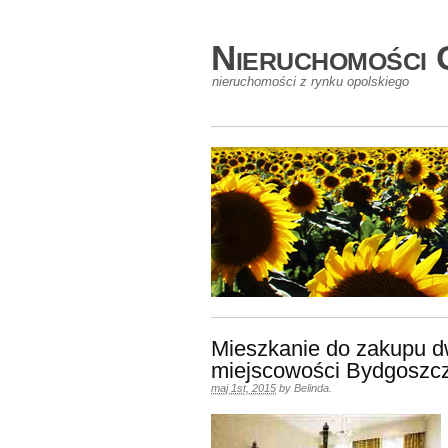
Nieruchomości 
nieruchomości z rynku opolskiego
Mieszkanie do zakupu 
miejscowości Bydgoszcz
maj 1st, 2015
by
Belinda
.