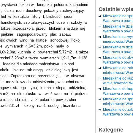
,wystawa okien w kierunku południo-zachodnim
Ostatnie wpi
, cisza, ruch docelowy, pokaźny zachwycający
Mieszkanie na sp
hol w kształcie litery l, bliskość sieci
Warszawa o powie
handlowych, szpitala,wyższych uczelni, szkoły a
Mieszkanie w dzi
także przedszkola, przed blokiem znajduje się
Warszawa o powie
pięknie zagospodarowany plac zabaw.
Mieszkanie na wy
ść dwóch wind na klatce schodowej. Pokój
miejscowości War
że wymiarach 4,6×3,2m, pokój mały o
Mieszkanie w dzie
Warszawa o powie
4,6×2,0m, kuchnia o powierzchni 5,72m2 a także
Mieszkanie do zby
rzchni 3,23m2 a także wymiarach 1,9×1,7m. ! 138
Warszawa o powie
. Idealne dla młodego małżeństwa lub pod
Mieszkanie do za
okalu jak na tak drogą dzielnicę jaką jest
miejscowości War
ocjacji. Zapraszam na prezentację . w obydwu
Mieszkanie do ku
kiet mozaikowy do odświeżenia , w kuchni oraz
w miejscowości W
dłogowe starego typu, kuchnia ślepa , oddzielna,
Mieszkanie do kup
Warszawa o powie
7,5 m2, na skrzetusku w wieżowcu na 7 piętrze
Mieszkanie na spr
anie sklada sie z 2 pokoi o powierzchni
miejscowości War
wie 231 zł liczony na 1 osobę , liczniki na
Mieszkanie do zak
Warszawa o powie
Kategorie