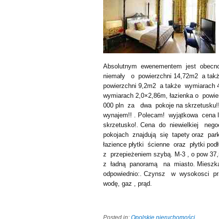
Absolutnym ewenementem jest obecno
niemały o powierzchni 14,72m2 a tak
powierzchni 9,2m2 a także wymiarach 
wymiarach 2,0×2,86m, łazienka o powie
000 pln za dwa pokoje na skrzetusku!!
wynajem!! . Polecam! wyjątkowa cena l
skrzetusko!. Cena do niewielkiej neg
pokojach znajdują się tapety oraz par
łazience płytki ścienne oraz płytki po
z przepieżeniem szybą. M-3 , o pow 3
z ładną panoramą na miasto. Mieszk
odpowiednio:. Czynsz w wysokosci pra
wodę, gaz , prąd.
Posted in:
Opolskie nieruchomości
.