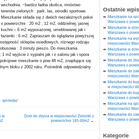
wschodnia. ~bardzo ładna okolica, mnóstwo
Ostatnie wpi
terenów zielonych : park, las, ośrodki sportowe.
Mieszkanie na sp
Mieszkanie składa się z dwóch niezależnych pokoi
Warszawa o powie
o powierzchni : 20 m2 ; 12 m2, oddzielnej, jasnej
Mieszkanie w dzi
kuchni – 6 m2 wyposażonej, umeblowanej jak i
Warszawa o powie
łazienki : 6 m2. Zapraszam do oglądania powyższej
Mieszkanie na wy
, dostępność sklepów osiedlowych, różnego rodzaju
miejscowości War
tobusowa : 3 minuty pieszo. Do mieszkania
Mieszkanie w dzie
Warszawa o powie
1 m2 wyjście z sypialni jak i z salonu jak i spora
Mieszkanie do zby
upokojowe mieszkanie o pow 48 m2, znajdujące się
Warszawa o powie
alnym bloku z 2002 roku. Pośrednik odpowiedzialny
Mieszkanie do za
miejscowości War
Mieszkanie do ku
w miejscowości W
Mieszkanie do kup
Warszawa o powie
·
sprzedaż
Mieszkanie na spr
miejscowości War
Mieszkanie do zak
k w
Dom do zbycia w miejscowości Zielonki o
Warszawa o powie
m2
powierzchni 185.00m2
→
Kategorie