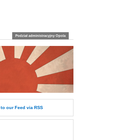
Podział administracyjny Opola
e
to our Feed
via RSS