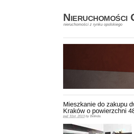
Nieruchomości 
nieruchomości z rynku opolskiego
Mieszkanie do zakupu d
Kraków o powierzchni 
paź 31st, 2013
by
Belinda
.