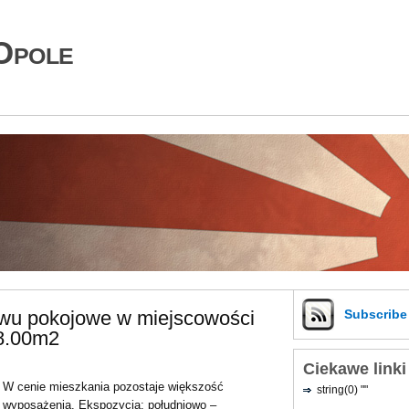
Opole
wu pokojowe w miejscowości
Subscrib
48.00m2
Ciekawe linki
W cenie mieszkania pozostaje większość
string(0) ""
wyposażenia. Ekspozycja: południowo –