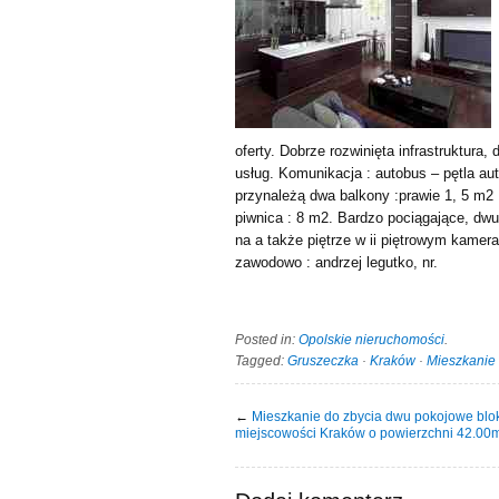
oferty. Dobrze rozwinięta infrastruktura
usług. Komunikacja : autobus – pętla au
przynależą dwa balkony :prawie 1, 5 m2 : 
piwnica : 8 m2. Bardzo pociągające, dw
na a także piętrze w ii piętrowym kamer
zawodowo : andrzej legutko, nr.
Posted in:
Opolskie nieruchomości
.
Tagged:
Gruszeczka
·
Kraków
·
Mieszkanie
←
Mieszkanie do zbycia dwu pokojowe blo
miejscowości Kraków o powierzchni 42.00