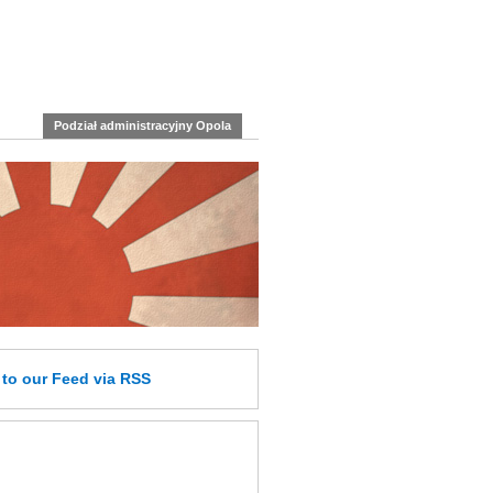
Podział administracyjny Opola
e
to our Feed
via RSS