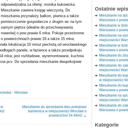
odpowiedzialna za ofertę: monika bukowicka.
Ostatnie wpi
Mieszkanie zawiera księgę wieczystą. Do
Mieszkanie na sp
mieszkania przynależy balkon, piwnica a także
Warszawa o powie
pomieszczenie gospodarcze z drugim wc na tym
Mieszkanie w dzi
samym piętrze (idealne do przechowywania
Warszawa o powie
rowerów) o pow prawie 6 mkw. Pokoje przestronne
Mieszkanie na wy
o powierzchniach prawie 18 a także 15 mkw,
miejscowości War
nała lokalizacja 10 minut piechotą od wrocławskiego
Mieszkanie w dzie
Warszawa o powie
podłogach panele, w łazience a także przedpokoju
Mieszkanie do zby
 64 mkw, jest rozkładowe, wyremontowane, kuchnia
Warszawa o powie
kna pcv. Do sprzedania mieszkanie dwupokojowe
Mieszkanie do za
miejscowości War
Mieszkanie do ku
w miejscowości W
Mieszkanie do kup
Warszawa o powie
przedaż
·
Wrocław
Mieszkanie na spr
miejscowości War
Mieszkanie do zak
 w
Mieszkanie do sprzedania dwu pokojowe
Warszawa o powie
0m2
kamienica w miejscowości Wrocław o
powierzchni 54.46m2
→
Kategorie