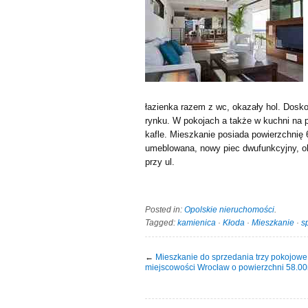
łazienka razem z wc, okazały hol. Dosko
rynku. W pokojach a także w kuchni na 
kafle. Mieszkanie posiada powierzchnię
umeblowana, nowy piec dwufunkcyjny, o
przy ul.
Posted in:
Opolskie nieruchomości
.
Tagged:
kamienica
·
Kłoda
·
Mieszkanie
·
s
←
Mieszkanie do sprzedania trzy pokojowe
miejscowości Wrocław o powierzchni 58.0