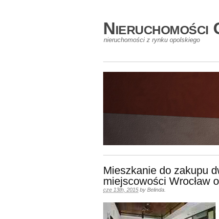
Nieruchomości 
nieruchomości z rynku opolskiego
Mieszkanie do zakupu 
miejscowości Wrocław o
cze 13th, 2015
by
Belinda
.