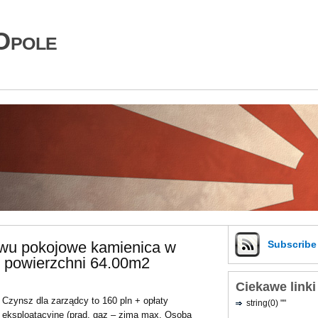
Opole
dwu pokojowe kamienica w
Subscrib
 powierzchni 64.00m2
Ciekawe linki
Czynsz dla zarządcy to 160 pln + opłaty
string(0) ""
eksploatacyjne (prąd, gaz – zimą max. Osoba