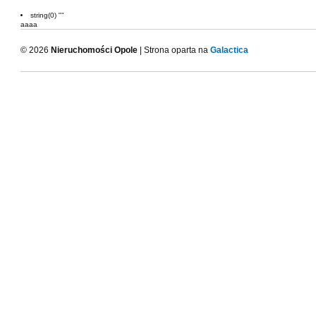
string(0) ""
aaaa
© 2026
Nieruchomości Opole
| Strona oparta na
Galactica