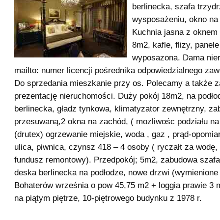
berlinecka, szafa trzyd
wysposażeniu, okno na 
Kuchnia jasna z oknem 
8m2, kafle, flizy, panel
wyposazona. Dama nier
mailto: numer licencji pośrednika odpowiedzialnego za
Do sprzedania mieszkanie przy os. Polecamy a także 
prezentację nieruchomości. Duży pokój 18m2, na podło
berlinecka, gładz tynkowa, klimatyzator zewnętrzny, z
przesuwaną,2 okna na zachód, ( mozliwośc podziału na
(drutex) ogrzewanie miejskie, woda , gaz , prąd-opomia
ulica, piwnica, czynsz 418 – 4 osoby ( ryczałt za wodę,
fundusz remontowy). Przedpokój; 5m2, zabudowa szafa
deska berlinecka na podłodze, nowe drzwi (wymienione 
Bohaterów września o pow 45,75 m2 + loggia prawie 3 m
na piątym piętrze, 10-piętrowego budynku z 1978 r.