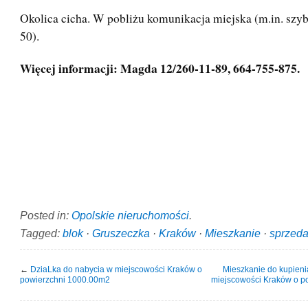
Okolica cicha. W pobliżu komunikacja miejska (m.in. szybk
50).
Więcej informacji: Magda 12/260-11-89, 664-755-875.
Posted in:
Opolskie nieruchomości
.
Tagged:
blok
·
Gruszeczka
·
Kraków
·
Mieszkanie
·
sprzed
←
DziaLka do nabycia w miejscowości Kraków o
Mieszkanie do kupieni
powierzchni 1000.00m2
miejscowości Kraków o p