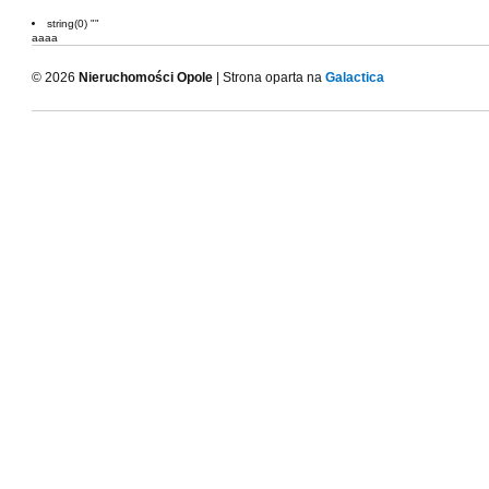
string(0) ""
aaaa
© 2026
Nieruchomości Opole
| Strona oparta na
Galactica