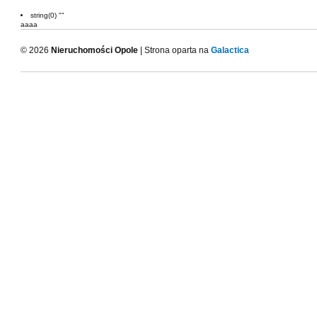
string(0) ""
aaaa
© 2026
Nieruchomości Opole
| Strona oparta na
Galactica