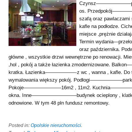
Czynsz———————praw
os. Przedpokój————
szafą oraz pawlaczami
kafle na podłodze. Cich
miejsce ,prężnie działa
Termin wydania—przeł
oraz października. Pod
główne , wszystkie drzwi wewnętrzne po renowacji. Mi
,hol , pokój a także łazienka zmodernizowane. B
kratka. Łazienka——————-z wc , wanna , kafle. Do t
wymalowania większy pokój. Podłogi——————–parki
Pokoje———————–16m2 , 11m2. Kuchnia————
okna. Inne—————————budynek ocieplony , klatk
odnowione. W tym 48 pln fundusz remontowy.
Posted in:
Opolskie nieruchomości
.