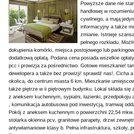
Powyższe dane nie stan
handlowej w rozumieni
cywilnego, a mają jedyn
informacyjny a także m
zmianie. Istnieje szans
pełnego rozkładu. Możl
dokupienia komórki, miejsca postojowego lub parkingo
dodatkową opłatą. Podana cena posiada wszelkie opłaty
pcc i prowizja za pośrednictwo. Gotowe mieszkanie! tani
dewelopera a także bez prowizji! sprawdź nas!. Cicha a
okolica, do centrum miasta 6 km. Mieszkanie umiejscow
także piętrze w ii piętrowym budynku. Lokal składa się
z aneksem kuchennym, sypialni, łazienki, przedpokoju 
, komunikacja autobusowa pod inwestycją, tramwaj odd
Pokój z aneksem kuchennym o powierzchni 22,54 mkw. 
stolarka okienna pcv, granitowe parapety, drzwi zewnęt
antywłamaniowe klasy b. Pełna infrastruktura, szkoły, 