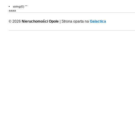
string(0) ""
aaaa
© 2026
Nieruchomości Opole
| Strona oparta na
Galactica