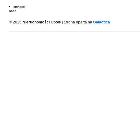
string(0) ""
aaaa
© 2026
Nieruchomości Opole
| Strona oparta na
Galactica