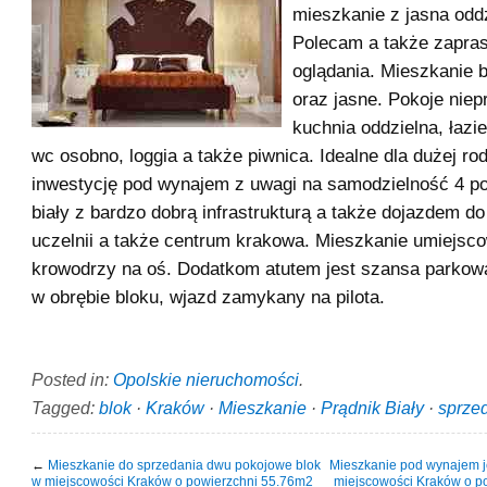
mieszkanie z jasna odd
Polecam a także zapra
oglądania. Mieszkanie 
oraz jasne. Pokoje niep
kuchnia oddzielna, łazi
wc osobno, loggia a także piwnica. Idealne dla dużej ro
inwestycję pod wynajem z uwagi na samodzielność 4 po
biały z bardzo dobrą infrastrukturą a także dojazdem d
uczelnii a także centrum krakowa. Mieszkanie umiejsc
krowodrzy na oś. Dodatkom atutem jest szansa parko
w obrębie bloku, wjazd zamykany na pilota.
Posted in:
Opolskie nieruchomości
.
Tagged:
blok
·
Kraków
·
Mieszkanie
·
Prądnik Biały
·
sprze
←
Mieszkanie do sprzedania dwu pokojowe blok
Mieszkanie pod wynajem 
w miejscowości Kraków o powierzchni 55.76m2
miejscowości Kraków o p