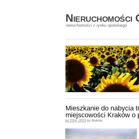
Nieruchomości 
nieruchomości z rynku opolskiego
Mieszkanie do nabycia t
miejscowości Kraków o 
lut 23rd, 2015
by
Belinda
.