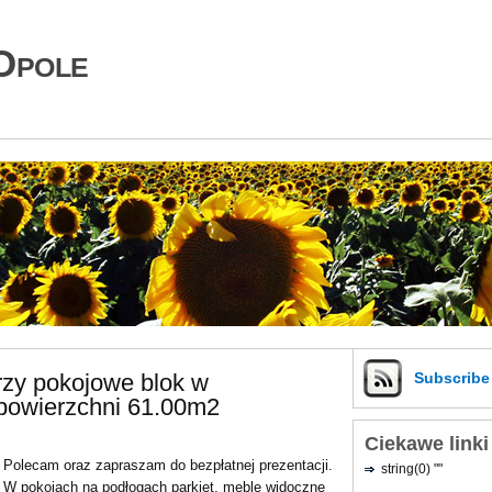
Opole
rzy pokojowe blok w
Subscrib
powierzchni 61.00m2
Ciekawe linki
Polecam oraz zapraszam do bezpłatnej prezentacji.
string(0) ""
W pokojach na podłogach parkiet, meble widoczne