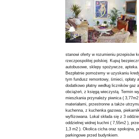
stanowi oferty w rozumieniu przepisów 
rzeczpospolitej polskiej. Kupuj bezpiecz
autobusowe, sklepy spożywcze, apteka.
Bezpłatnie pomożemy w uzyskaniu kredyt
tym fundusz remontowy, śmieci, opłaty a
dodatkowo płatny według liczników gaz 
obciążeń, z księgą wieczystą. Termin w
mieszkania przynależy piwnica ( 3,77m2
materiałami, przestronne a także utrzy
kuchenna, z kuchenka gazowa, piekarnik
wyflizowana. Lokal składa się z 3 oddzi
oddzielnej widnej kuchni ( 7,55m2 ), prze
1,3 m2 ). Okolica cicha oraz spokojna, 
parkingowe przed budynkiem.