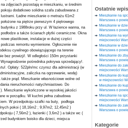
na zdjęciach pozostają w mieszkaniu, w średnim
Ostatnie wpi
pokoju dodatkowo solidna szafa zabudowana z
Mieszkanie na sp
lustrami. Ładne mieszkanie o metrażu 61m2
Warszawa o powie
położone na piętrze pierwszym 4 piętrowego
Mieszkanie w dzi
budynku z 1988roku przy ul. W łazience wanna, na
Warszawa o powie
podłodze a także ścianach płytki ceramiczne. Okna
Mieszkanie na wy
nowe plastikowe, instalacje w dużej części
miejscowości War
podczas remontu wymienione. Ogłoszenie nie
Mieszkanie w dzie
Warszawa o powie
kodeksu cywilnego obowiązującego na terenie
Mieszkanie do zby
nie bez prowizji!. W odległości 150m przystanki
Warszawa o powie
 Wynagrodzenie pośrednika pokrywa sprzedający!.
Mieszkanie do za
u!. Opłaty: 522pln/mc czynsz dla administracji (w
miejscowości War
dministracyjne, zaliczka na ogrzewanie, wodę)
Mieszkanie do ku
a także prąd. Mieszkanie własnościowe wolne od
w miejscowości W
ydania nieruchomości natychmiastowo. Do
Mieszkanie do kup
Warszawa o powie
 ). Mieszkanie wykończone w wysokiej jakości
Mieszkanie na spr
mane w porządku. W kuchni pełna zabudowa
miejscowości War
iem. W przedpokoju szafki na buty, podłoga
Mieszkanie do zak
elnych pokoi ( 18,16m2 ; 9,97m2; 12,45m2 )
Warszawa o powie
dpokoju ( 7,56m2 ), łazienki ( 3,6m2 ) a także wc (
przed budynkiem boisko dla dzieci, miejsca
Kategorie