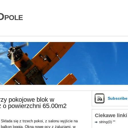
Opole
rzy pokojowe blok w
Subscrib
 o powierzchni 65.00m2
Ciekawe linki
Składa się z trzech pokoi, z salonu wyjście na
string(0) ""
balkon loggia. Okna nowe pcv z żaluzjami, w