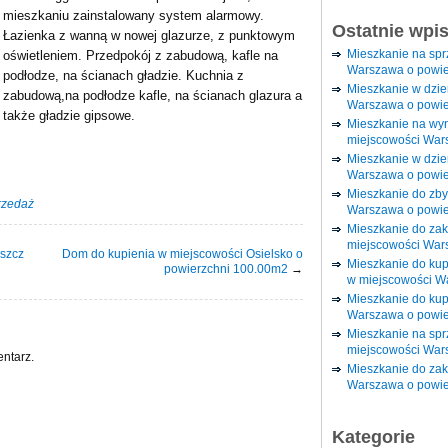
mieszkaniu zainstalowany system alarmowy.
Ostatnie wpi
Łazienka z wanną w nowej glazurze, z punktowym
Mieszkanie na sp
oświetleniem. Przedpokój z zabudową, kafle na
Warszawa o powie
podłodze, na ścianach gładzie. Kuchnia z
Mieszkanie w dzi
zabudową,na podłodze kafle, na ścianach glazura a
Warszawa o powie
także gładzie gipsowe.
Mieszkanie na wy
miejscowości War
Mieszkanie w dzie
Warszawa o powie
Mieszkanie do zby
rzedaż
Warszawa o powie
Mieszkanie do za
miejscowości War
szcz
Dom do kupienia w miejscowości Osielsko o
Mieszkanie do ku
powierzchni 100.00m2
→
w miejscowości W
Mieszkanie do kup
Warszawa o powie
Mieszkanie na spr
miejscowości War
ntarz.
Mieszkanie do zak
Warszawa o powie
Kategorie