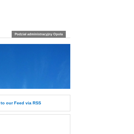
Podział administracyjny Opola
e
to our Feed
via RSS