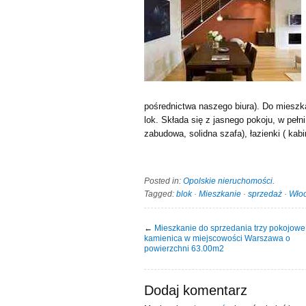
pośrednictwa naszego biura). Do mies
lok. Składa się z jasnego pokoju, w pełn
zabudowa, solidna szafa), łazienki ( kab
Posted in:
Opolskie nieruchomości
.
Tagged:
blok
·
Mieszkanie
·
sprzedaż
·
Wło
←
Mieszkanie do sprzedania trzy pokojowe
kamienica w miejscowości Warszawa o
powierzchni 63.00m2
Dodaj komentarz