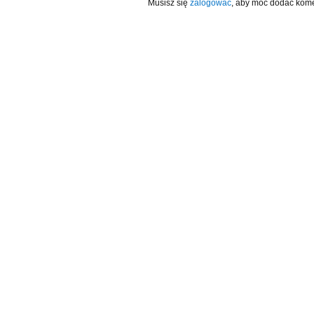
Musisz się
zalogować
, aby móc dodać kome