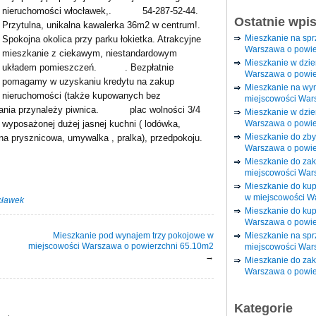
nieruchomości włocławek,. 54-287-52-44.
Ostatnie wpi
Przytulna, unikalna kawalerka 36m2 w centrum!.
Mieszkanie na sp
Spokojna okolica przy parku łokietka. Atrakcyjne
Warszawa o powie
mieszkanie z ciekawym, niestandardowym
Mieszkanie w dzi
układem pomieszczeń. . Bezpłatnie
Warszawa o powie
pomagamy w uzyskaniu kredytu na zakup
Mieszkanie na wy
nieruchomości (także kupowanych bez
miejscowości War
zkania przynależy piwnica. plac wolności 3/4
Mieszkanie w dzie
Warszawa o powie
i wyposażonej dużej jasnej kuchni ( lodówka,
Mieszkanie do zby
ina prysznicowa, umywalka , pralka), przedpokoju.
Warszawa o powie
Mieszkanie do za
miejscowości War
Mieszkanie do ku
w miejscowości W
cławek
Mieszkanie do kup
Warszawa o powie
Mieszkanie pod wynajem trzy pokojowe w
Mieszkanie na spr
miejscowości Warszawa o powierzchni 65.10m2
miejscowości War
→
Mieszkanie do zak
Warszawa o powie
Kategorie