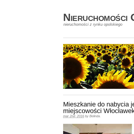
Nieruchomości 
nieruchomości z rynku opolskiego
Mieszkanie do nabycia 
miejscowości Włocławek
mar 2nd, 2016
by
Belinda
.