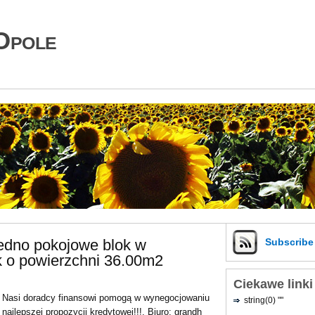
Opole
jedno pokojowe blok w
Subscrib
 o powierzchni 36.00m2
Ciekawe linki
Nasi doradcy finansowi pomogą w wynegocjowaniu
string(0) ""
najlepszej propozycji kredytowej!!!. Biuro: grandh