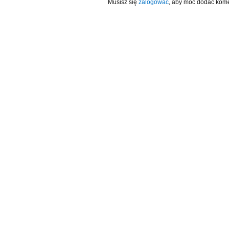
Musisz się
zalogować
, aby móc dodać kome