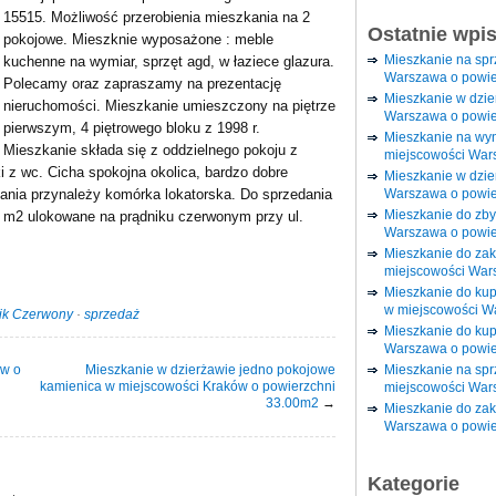
15515. Możliwość przerobienia mieszkania na 2
Ostatnie wpi
pokojowe. Mieszknie wyposażone : meble
Mieszkanie na sp
kuchenne na wymiar, sprzęt agd, w łaziece glazura.
Warszawa o powie
Polecamy oraz zapraszamy na prezentację
Mieszkanie w dzi
nieruchomości. Mieszkanie umieszczony na piętrze
Warszawa o powie
pierwszym, 4 piętrowego bloku z 1998 r.
Mieszkanie na wy
Mieszkanie składa się z oddzielnego pokoju z
miejscowości War
i z wc. Cicha spokojna okolica, bardzo dobre
Mieszkanie w dzie
Warszawa o powie
ania przynależy komórka lokatorska. Do sprzedania
Mieszkanie do zby
 m2 ulokowane na prądniku czerwonym przy ul.
Warszawa o powie
Mieszkanie do za
miejscowości War
Mieszkanie do ku
w miejscowości W
ik Czerwony
·
sprzedaż
Mieszkanie do kup
Warszawa o powie
ów o
Mieszkanie w dzierżawie jedno pokojowe
Mieszkanie na spr
kamienica w miejscowości Kraków o powierzchni
miejscowości War
33.00m2
→
Mieszkanie do zak
Warszawa o powie
Kategorie