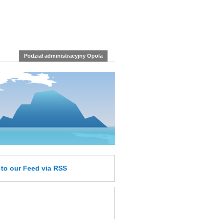
Podział administracyjny Opola
e
to our Feed
via RSS