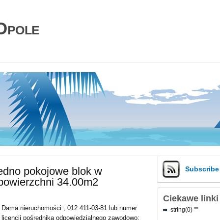
Opole
jedno pokojowe blok w
Subscrib
powierzchni 34.00m2
Ciekawe linki
Dama nieruchomości ; 012 411-03-81 lub numer
string(0) ""
licencji pośrednika odpowiedzialnego zawodowo: