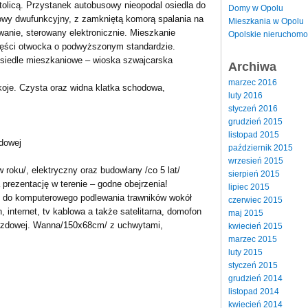
tolicą. Przystanek autobusowy nieopodal osiedla do
Domy w Opolu
owy dwufunkcyjny, z zamkniętą komorą spalania na
Mieszkania w Opolu
wanie, sterowany elektronicznie. Mieszkanie
Opolskie nieruchomo
zęści otwocka o podwyższonym standardzie.
siedle mieszkaniowe – wioska szwajcarska
Archiwa
marzec 2016
koje. Czysta oraz widna klatka schodowa,
luty 2016
styczeń 2016
grudzień 2015
listopad 2015
odowej
październik 2015
wrzesień 2015
 roku/, elektryczny oraz budowlany /co 5 lat/
sierpień 2015
prezentację w terenie – godne obejrzenia!
lipiec 2015
y do komputerowego podlewania trawników wokół
czerwiec 2015
, internet, tv kablowa a także satelitarna, domofon
maj 2015
azdowej. Wanna/150x68cm/ z uchwytami,
kwiecień 2015
marzec 2015
luty 2015
styczeń 2015
grudzień 2014
listopad 2014
kwiecień 2014