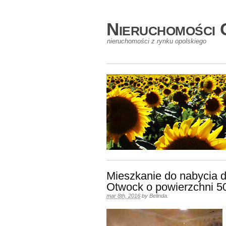
Nieruchomości 
nieruchomości z rynku opolskiego
Mieszkanie do nabycia 
Otwock o powierzchni 
mar 8th, 2016
by
Belinda
.