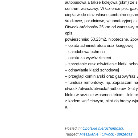
autobusowa a także kolejowa (skm) ze s
centrum warszawy. W łazience piec gaz
ciepłą wodę oraz własne centralne ogrze
środkowe, południowe, w sanatoryjnej c
Otwock-śródborów 25 km od warszawy o
opis:
powierzchnia: 50,23m2, hipoteczne, 2po
– opłata administratora oraz księgowej
– całodobowa ochrona
– opłata za wywóz śmieci
– sprzątanie oraz oświetlenie klatki sch
– odnawianie klatki schodowej
– przegląd kominiarski oraz gazowy/raz w
– fundusz remontowy: np. Zapraszam na 
otwocki/otwock/otwock/śródborów. Służ
bloku w sezonie wiosenno-letnim. Telefon
z kodem wejściowym, pilot do bramy wj
a.
Posted in:
Opolskie nieruchomości
.
Tagged:
Mieszkanie
·
Otwock
·
sprzedaż