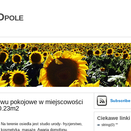
Opole
dwu pokojowe w miejscowości
Subscrib
50.23m2
Ciekawe linki
Na terenie osiedla jest studio urody- fryzjerstwo,
string(0) ""
kosmetyka, masaże. Awaria domofonu,