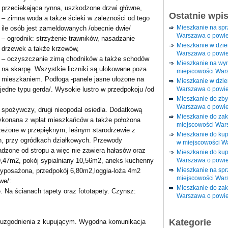
przeciekająca rynna, uszkodzone drzwi główne,
Ostatnie wpi
– zimna woda a także ścieki w zależności od tego
Mieszkanie na sp
ile osób jest zameldowanych /obecnie dwie/
Warszawa o powie
– ogrodnik: strzyżenie trawników, nasadzanie
Mieszkanie w dzi
drzewek a także krzewów,
Warszawa o powie
– oczyszczanie zimą chodników a także schodów
Mieszkanie na wy
na skarpę. Wszystkie liczniki są ulokowane poza
miejscowości War
mieszkaniem. Podłoga -panele jasne ułożone na
Mieszkanie w dzie
Warszawa o powie
edne typu gerda/. Wysokie lustro w przedpokoju /od
Mieszkanie do zby
Warszawa o powie
p spożywczy, drugi nieopodal osiedla. Dodatkową
Mieszkanie do za
 wykonana z wpłat mieszkańców a także położona
miejscowości War
rzeżone w przepięknym, leśnym starodrzewie z
Mieszkanie do ku
n, przy ogródkach działkowych. Przewody
w miejscowości W
adzone od stropu a więc nie zawiera hałasów oraz
Mieszkanie do kup
Warszawa o powie
9,47m2, pokój sypialniany 10,56m2, aneks kuchenny
Mieszkanie na spr
yposażona, przedpokój 6,80m2,loggia-loża 4m2
miejscowości War
we/:
Mieszkanie do zak
. Na ścianach tapety oraz fototapety. Czynsz:
Warszawa o powie
Kategorie
o uzgodnienia z kupującym. Wygodna komunikacja