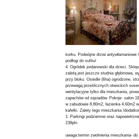
korku. Podwójne drzwi antywłamaniowe /j
podłogi do sufitu/
4. Ogródek jordanowski dla dzieci. Skle
zaletą jest jeszcze studnia głębinowa,
przy bloku. Osiedle (6ha) ogrodzone, st
przewagą prześlicznych otwockich sose
wentylacyjne tylko dla mieszkania, prow
zapachów od sąsiadów. Pokoje: salon 1
w zabudowie 8,80m2, łazienka 4,60m2 w
kafelki. Zalety tego mieszkania /dodatko
1. Parkingi podziemne oraz napowietrzne
238pln
uwaga:termin zwolnienia mieszkania- d