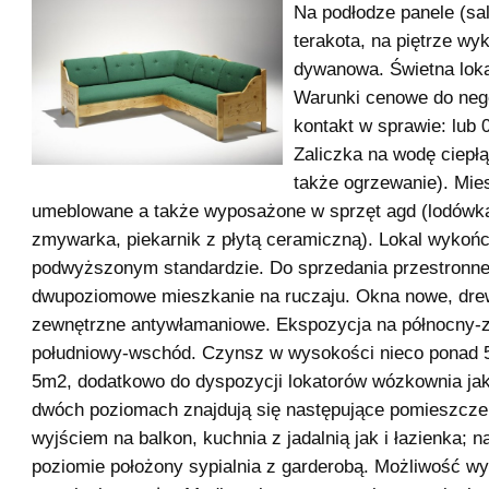
Na podłodze panele (sa
terakota, na piętrze wy
dywanowa. Świetna lokal
Warunki cenowe do neg
kontakt w sprawie: lub 
Zaliczka na wodę ciepł
także ogrzewanie). Mie
umeblowane a także wyposażone w sprzęt agd (lodówka
zmywarka, piekarnik z płytą ceramiczną). Lokal wykoń
podwyższonym standardzie. Do sprzedania przestronne
dwupoziomowe mieszkanie na ruczaju. Okna nowe, drew
zewnętrzne antywłamaniowe. Ekspozycja na północny-
południowy-wschód. Czynsz w wysokości nieco ponad 5
5m2, dodatkowo do dyspozycji lokatorów wózkownia jak
dwóch poziomach znajdują się następujące pomieszczeni
wyjściem na balkon, kuchnia z jadalnią jak i łazienka; n
poziomie położony sypialnia z garderobą. Możliwość wy