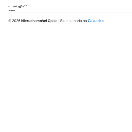
string(0) ""
aaaa
© 2026
Nieruchomości Opole
| Strona oparta na
Galactica