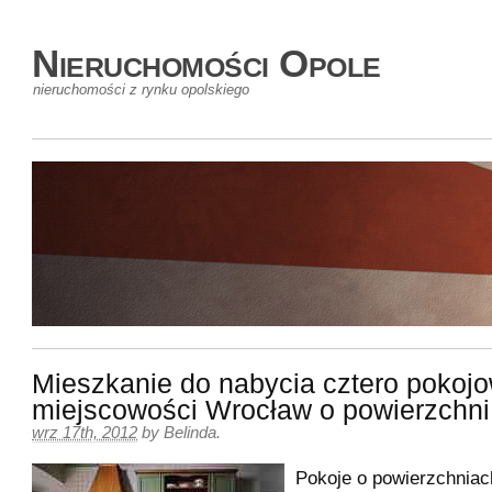
Nieruchomości Opole
nieruchomości z rynku opolskiego
Mieszkanie do nabycia cztero pokoj
miejscowości Wrocław o powierzchn
wrz 17th, 2012
by
Belinda
.
Pokoje o powierzchniac