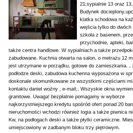
21;sypialnie 13 oraz 13
Budynek docieplony,up
klatka schodowa na ka
wejścia tylko do dwóch
szkoła z basenem, prze
przychodnie, apteki, ban
także centra handlowe. W sypialniach a także przedpok
zabudowane. Kuchnia otwarta na salon, o metrażu 12 m
jest utrzymane w porządku, gotowe do zamieszkania. ,
podłodze deski, zabudowa kuchenna wyposażona w sprz
doskonale skomunikowane ze wszystkimi częściami mi
kontaktu daniel woźny , e-mail;. Wszyskie okna wymien
granitowe. Uwaga! bezpłatnie pomagamy w wyborze
najkorzystniejszego kredytu spośród ofert ponad 20 ba
nieruchomości wchodzi również logia a także piwnica ni
Kw, na podłogach deski a także płytki ceramiczne. Mie
umiejscowiony w zadbanym bloku trzy piętrowym.