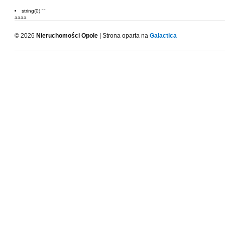
string(0) ""
aaaa
© 2026
Nieruchomości Opole
| Strona oparta na
Galactica