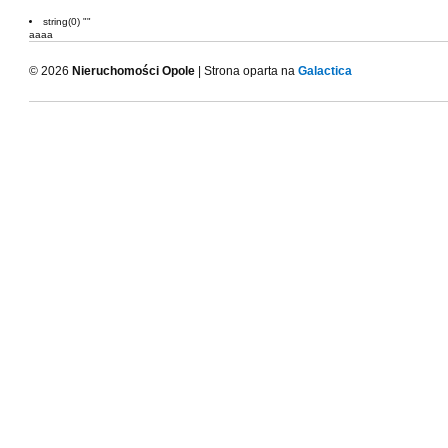
string(0) ""
aaaa
© 2026
Nieruchomości Opole
| Strona oparta na
Galactica