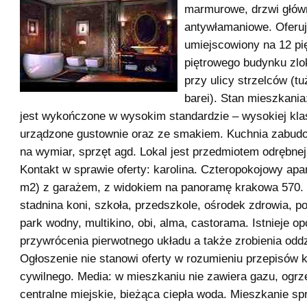
marmurowe, drzwi głów
antywłamaniowe. Oferu
umiejscowiony na 12 pię
piętrowego budynku zl
przy ulicy strzelców (tu
barei). Stan mieszkania
jest wykończone w wysokim standardzie – wysokiej kla
urządzone gustownie oraz ze smakiem. Kuchnia zabu
na wymiar, sprzęt agd. Lokal jest przedmiotem odrębnej
Kontakt w sprawie oferty: karolina. Czteropokojowy apa
m2) z garażem, z widokiem na panoramę krakowa 570. 
stadnina koni, szkoła, przedszkole, ośrodek zdrowia, po
park wodny, multikino, obi, alma, castorama. Istnieje op
przywrócenia pierwotnego układu a także zrobienia oddz
Ogłoszenie nie stanowi oferty w rozumieniu przepisów 
cywilnego. Media: w mieszkaniu nie zawiera gazu, ogr
centralne miejskie, bieżąca ciepła woda. Mieszkanie s