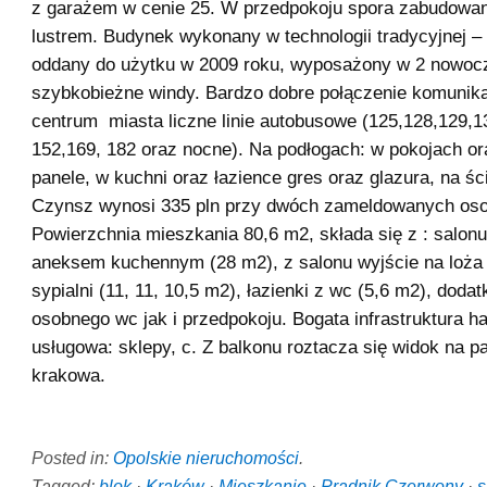
z garażem w cenie 25. W przedpokoju spora zabudowan
lustrem. Budynek wykonany w technologii tradycyjnej –
oddany do użytku w 2009 roku, wyposażony w 2 nowoc
szybkobieżne windy. Bardzo dobre połączenie komunik
centrum miasta liczne linie autobusowe (125,128,129,13
152,169, 182 oraz nocne). Na podłogach: w pokojach o
panele, w kuchni oraz łazience gres oraz glazura, na ści
Czynsz wynosi 335 pln przy dwóch zameldowanych os
Powierzchnia mieszkania 80,6 m2, składa się z : salon
aneksem kuchennym (28 m2), z salonu wyjście na loża 
sypialni (11, 11, 10,5 m2), łazienki z wc (5,6 m2), doda
osobnego wc jak i przedpokoju. Bogata infrastruktura h
usługowa: sklepy, c. Z balkonu roztacza się widok na 
krakowa.
Posted in:
Opolskie nieruchomości
.
Tagged:
blok
·
Kraków
·
Mieszkanie
·
Prądnik Czerwony
·
s