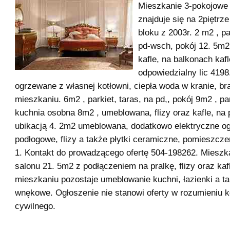
Mieszkanie 3-pokojowe
znajduje się na 2piętrz
bloku z 2003r. 2 m2 , pa
pd-wsch, pokój 12. 5m2 
kafle, na balkonach kaf
odpowiedzialny lic 4198
ogrzewane z własnej kotłowni, ciepła woda w kranie, b
mieszkaniu. 6m2 , parkiet, taras, na pd,, pokój 9m2 , pa
kuchnia osobna 8m2 , umeblowana, flizy oraz kafle, na 
ubikacją 4. 2m2 umeblowana, dodatkowo elektryczne o
podłogowe, flizy a także płytki ceramiczne, pomieszcz
1. Kontakt do prowadzącego ofertę 504-198262. Mieszka
salonu 21. 5m2 z podłączeniem na pralkę, flizy oraz kaf
mieszkaniu pozostaje umeblowanie kuchni, łazienki a t
wnękowe. Ogłoszenie nie stanowi oferty w rozumieniu 
cywilnego.