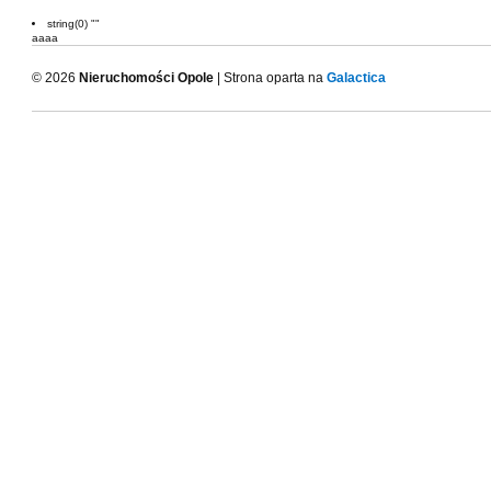
string(0) ""
aaaa
© 2026
Nieruchomości Opole
| Strona oparta na
Galactica