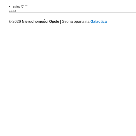
string(0) ""
aaaa
© 2026
Nieruchomości Opole
| Strona oparta na
Galactica