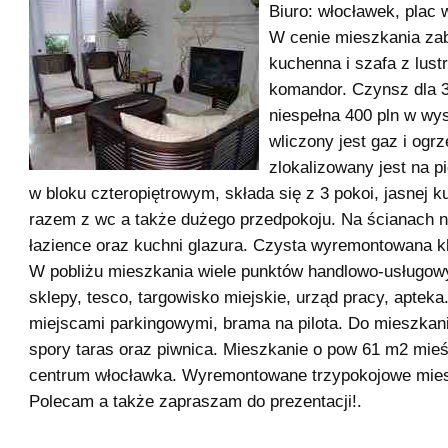
Biuro: włocławek, plac w
W cenie mieszkania z
kuchenna i szafa z lust
komandor. Czynsz dla 
niespełna 400 pln w w
wliczony jest gaz i ogr
zlokalizowany jest na p
w bloku czteropiętrowym, składa się z 3 pokoi, jasnej ku
razem z wc a także dużego przedpokoju. Na ścianach n
łazience oraz kuchni glazura. Czysta wyremontowana k
W pobliżu mieszkania wiele punktów handlowo-usługowy
sklepy, tesco, targowisko miejskie, urząd pracy, apteka
miejscami parkingowymi, brama na pilota. Do mieszkan
spory taras oraz piwnica. Mieszkanie o pow 61 m2 mieś
centrum włocławka. Wyremontowane trzypokojowe mies
Polecam a także zapraszam do prezentacji!.