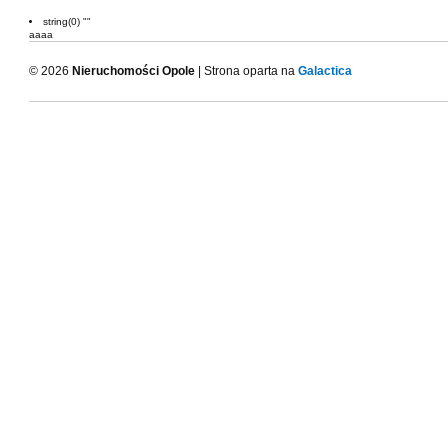
string(0) ""
aaaa
© 2026
Nieruchomości Opole
| Strona oparta na
Galactica