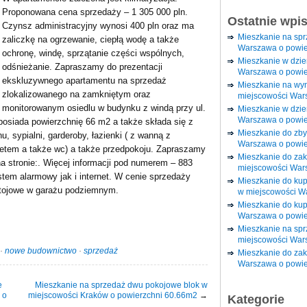
Proponowana cena sprzedaży – 1 305 000 pln.
Ostatnie wpi
Czynsz administracyjny wynosi 400 pln oraz ma
Mieszkanie na sp
zaliczkę na ogrzewanie, ciepłą wodę a także
Warszawa o powie
ochronę, windę, sprzątanie części wspólnych,
Mieszkanie w dzi
odśnieżanie. Zapraszamy do prezentacji
Warszawa o powie
ekskluzywnego apartamentu na sprzedaż
Mieszkanie na wy
zlokalizowanego na zamkniętym oraz
miejscowości War
monitorowanym osiedlu w budynku z windą przy ul.
Mieszkanie w dzie
Warszawa o powie
posiada powierzchnię 66 m2 a także składa się z
Mieszkanie do zby
u, sypialni, garderoby, łazienki ( z wanną z
Warszawa o powie
etem a także wc) a także przedpokoju. Zapraszamy
Mieszkanie do za
na stronie:. Więcej informacji pod numerem – 883
miejscowości War
stem alarmowy jak i internet. W cenie sprzedaży
Mieszkanie do ku
stojowe w garażu podziemnym.
w miejscowości W
Mieszkanie do kup
Warszawa o powie
Mieszkanie na spr
miejscowości War
·
nowe budownictwo
·
sprzedaż
Mieszkanie do zak
Warszawa o powie
e
Mieszkanie na sprzedaż dwu pokojowe blok w
 o
miejscowości Kraków o powierzchni 60.66m2
→
Kategorie