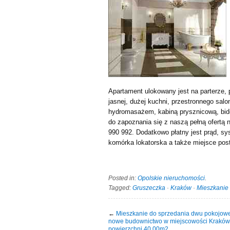
Apartament ulokowany jest na parterze, 
jasnej, dużej kuchni, przestronnego salon
hydromasażem, kabiną prysznicową, bid
do zapoznania się z naszą pełną ofertą 
990 992. Dodatkowo płatny jest prąd, sy
komórka lokatorska a także miejsce po
Posted in:
Opolskie nieruchomości
.
Tagged:
Gruszeczka
·
Kraków
·
Mieszkanie
←
Mieszkanie do sprzedania dwu pokojow
nowe budownictwo w miejscowości Kraków
powierzchni 40.00m2