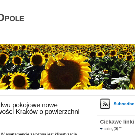
Opole
 dwu pokojowe nowe
Subscrib
ości Kraków o powierzchni
Ciekawe linki
string(0) ""
W apartamencie założona jest klimatyzacja.