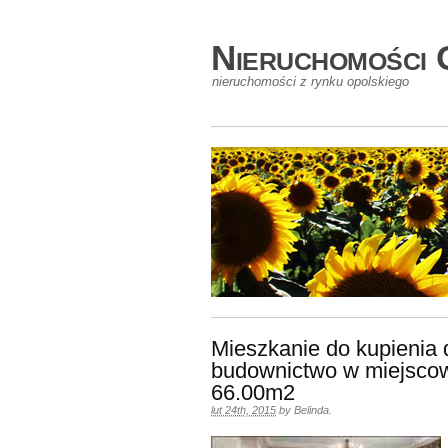
Nieruchomości 
nieruchomości z rynku opolskiego
Mieszkanie do kupienia
budownictwo w miejscow
66.00m2
lut 24th, 2015
by
Belinda
.